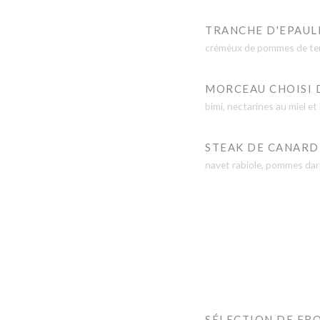
TRANCHE D'EPAULE
créméux de pommes de terre
MORCEAU CHOISI DE
bimi, nectarines au miel et
STEAK DE CANARD 
navet rabiole, pommes darp
SÉLECTION DE FR