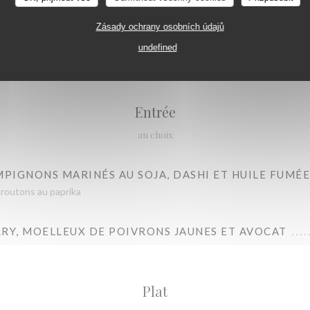
LA TABLE DE CATUSSEAU
Zásady ochrany osobních údajů
Menu Catusseau
undefined
48,00 EUR
Entrée
au choix
MPIGNONS MARINÉS AU SOJA, DASHI ET HUILE FUMÉE
croutons au paprika
RRY, MOELLEUX DE POIVRONS JAUNES ET AVOCAT
Plat