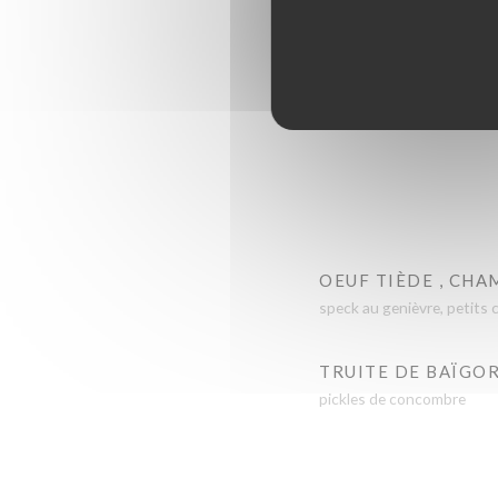
OEUF TIÈDE , CHA
speck au genièvre, petits 
TRUITE DE BAÏGO
pickles de concombre