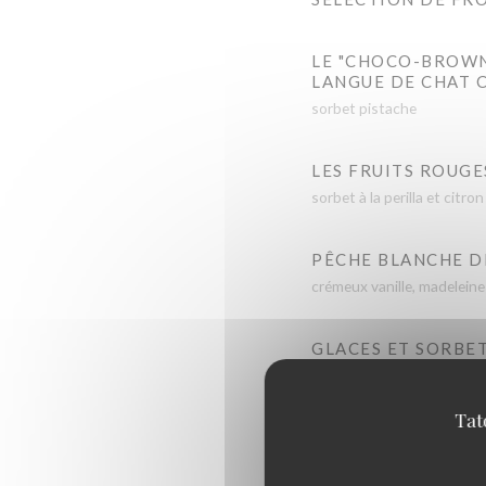
LE "CHOCO-BROWN"
LANGUE DE CHAT 
sorbet pistache
LES FRUITS ROUGE
sorbet à la perilla et citron
PÊCHE BLANCHE DE
crémeux vanille, madeleine 
GLACES ET SORBE
2 boules
Vanille /chocolat /mandari
Tat