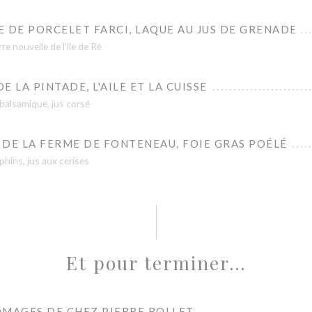
 DE PORCELET FARCI, LAQUE AU JUS DE GRENADE
 nouvelle de l'ile de Ré
 LA PINTADE, L'AILE ET LA CUISSE
 balsamique, jus corsé
DE LA FERME DE FONTENEAU, FOIE GRAS POÉLÉ
hins, jus aux cerises
Et pour terminer…
OMAGES DE CHEZ PIERRE ROLLET