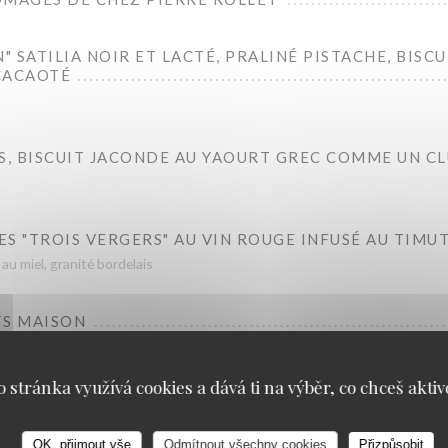
 SATILIA NOIR ET LACTÉ, PRALINÉ PISTACHE, BISCU
CACAOTÉ
S, BISCUIT JACONDE AU YAOURT GREC COMME UN C
S "TROIS VERGERS" AU VIN ROUGE INFUSÉ AU TIMU
au miel, granité bordelais
TS MAISON
ne /fraise /citron/framboise/bulgare/passion
o stránka využívá cookies a dává ti na výběr, co chceš aktiv
OK, přijmout vše
Odmítnout všechny cookies
Přizpůsobit