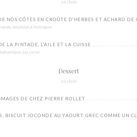
Au choix
DE NOS CÔTES EN CROÛTE D'HERBES ET ACHARD DE
 verde, émulsion à l'estragon
 LA PINTADE, L'AILE ET LA CUISSE
 balsamique, jus corsé
Dessert
Au choix
OMAGES DE CHEZ PIERRE ROLLET
S, BISCUIT JOCONDE AU YAOURT GREC COMME UN C