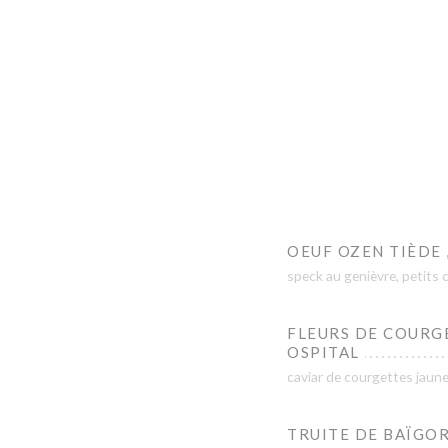
OEUF OZEN TIÈDE 
speck au genièvre, petits 
FLEURS DE COURGE
OSPITAL
caviar de courgettes jaunes
TRUITE DE BAÏGOR