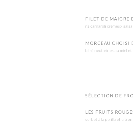
FILET DE MAIGRE 
riz carnaroli crémeux salsa
MORCEAU CHOISI DE
bimi, nectarines au miel et
SÉLECTION DE FR
LES FRUITS ROUGE
sorbet à la perilla et citron