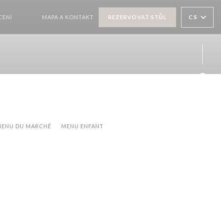
CS
ENÍ
MAPA A KONTAKT
REZERVOVAT STŮL
((OTEVŘE SE V NOVÉM OKNĚ))
((OTEVŘE SE V NOVÉM OKNĚ))
Face
ENU DU MARCHÉ
MENU ENFANT