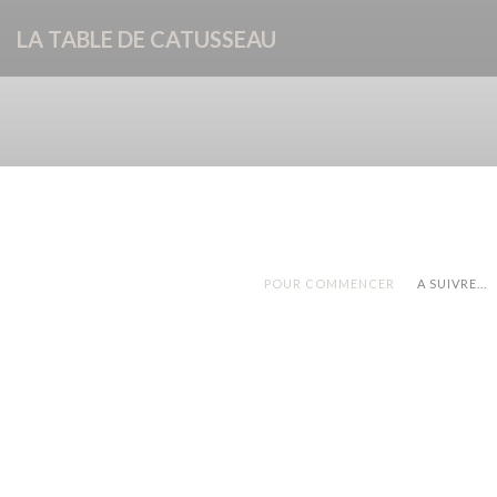
Panel pro správu cookies
LA TABLE DE CATUSSEAU
POUR COMMENCER
A SUIVRE...