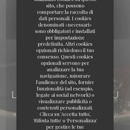
sito, che possono
comportare la raccolta di
dati personali. I cookies
denominati «necessari»
sono obbligatori e installati
per impostazione
predefinita. Altri cookies
opzionali richiedono il tuo
consenso. Questi cookies
opzionali servono per
analizzare la tua
navigazione, misurare
l'audience del sito, fornire
funzionalità (ad esempio,
LA TABLE DE CATUSSEAU
legate ai social network) o
visualizzare pubblicità o
LA TABLE DE CATUSSEAU
contenuti personalizzati.
Clicca su 'Accetta tutto',
BISTRONOMIE
86 ROUTE DE CATUSSEAU
'Rifiuta tutto' o 'Personalizza'
33500 POMEROL
per gestire le tue