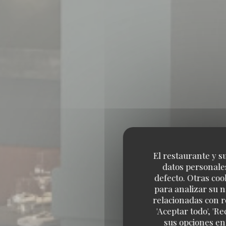
El restaurante y su
datos personales
defecto. Otras coo
para analizar su n
LA 
relacionadas con r
'Aceptar todo', 'R
sus opciones en