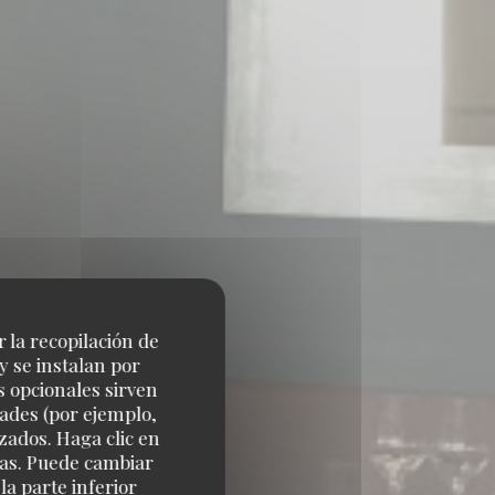
r la recopilación de
y se instalan por
s opcionales sirven
dades (por ejemplo,
SEAU
zados. Haga clic en
cias. Puede cambiar
a parte inferior