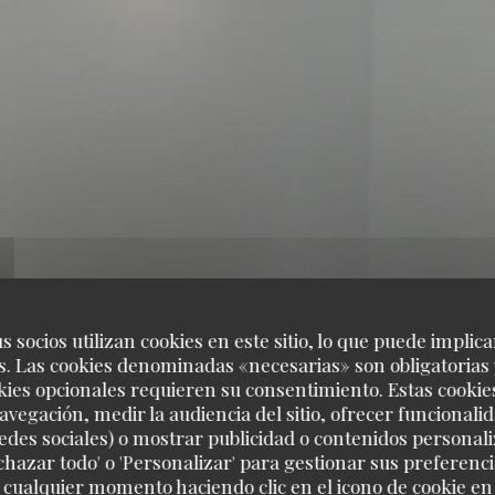
s socios utilizan cookies en este sitio, lo que puede implica
. Las cookies denominadas «necesarias» son obligatorias 
kies opcionales requieren su consentimiento. Estas cookie
avegación, medir la audiencia del sitio, ofrecer funcionali
TABLE DE CATUS
edes sociales) o mostrar publicidad o contenidos personali
echazar todo' o 'Personalizar' para gestionar sus preferen
 cualquier momento haciendo clic en el icono de cookie en l
LA TABLE DE CATUSSEAU