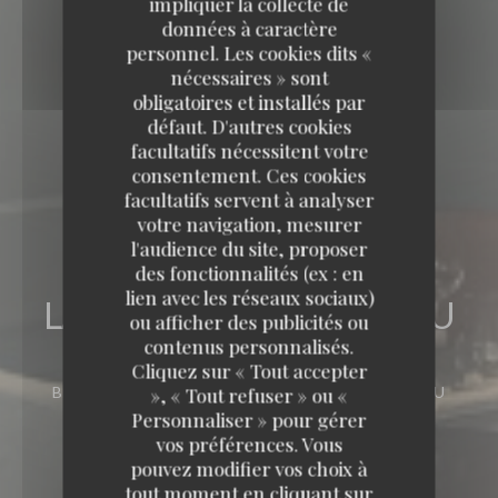
impliquer la collecte de
données à caractère
personnel. Les cookies dits «
nécessaires » sont
obligatoires et installés par
défaut. D'autres cookies
facultatifs nécessitent votre
consentement. Ces cookies
facultatifs servent à analyser
votre navigation, mesurer
l'audience du site, proposer
des fonctionnalités (ex : en
lien avec les réseaux sociaux)
LA TABLE DE CATUSSEAU
ou afficher des publicités ou
contenus personnalisés.
LA TABLE DE CATUSSEAU
Cliquez sur « Tout accepter
BISTRONOMIE
86 ROUTE DE CATUSSEAU
», « Tout refuser » ou «
33500 POMEROL
Personnaliser » pour gérer
vos préférences. Vous
pouvez modifier vos choix à
tout moment en cliquant sur