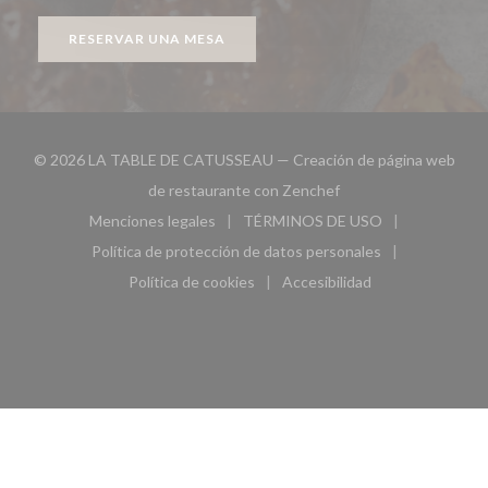
RESERVAR UNA MESA
© 2026 LA TABLE DE CATUSSEAU — Creación de página web
((abre en una nueva v
de restaurante con
Zenchef
Menciones legales
TÉRMINOS DE USO
((abre en una nueva ventana))
((abre en una nueva ven
Política de protección de datos personales
((abre en una nueva ventana))
Política de cookies
Accesibilidad
((abre en una nueva ventana))
((abre en una nueva ven