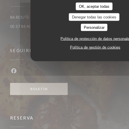
OK, aceptar todas
((abre en una nueva
86 ROUTE DE CATUSSEAU 33500 POMEROL
Denegar todas las cookies
05 57 84 40 40
Personalizar
Política de protección de datos personal
Política de gestión de cookies
SEGUIRNOS
Facebook ((abre en una nueva ventana))
BOLETÍN
RESERVA