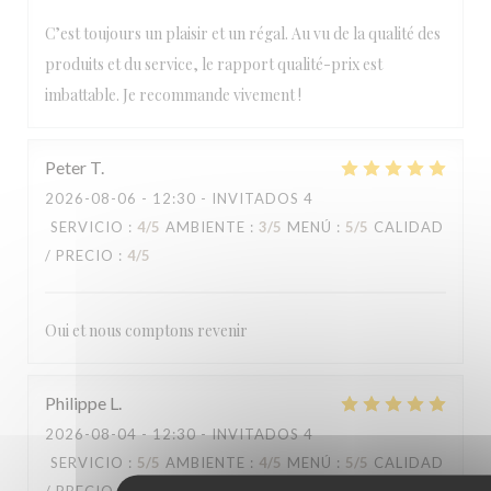
C’est toujours un plaisir et un régal. Au vu de la qualité des
produits et du service, le rapport qualité-prix est
imbattable. Je recommande vivement !
Peter
T
2026-08-06
- 12:30 - INVITADOS 4
SERVICIO
:
4
/5
AMBIENTE
:
3
/5
MENÚ
:
5
/5
CALIDAD
/ PRECIO
:
4
/5
Oui et nous comptons revenir
Philippe
L
2026-08-04
- 12:30 - INVITADOS 4
SERVICIO
:
5
/5
AMBIENTE
:
4
/5
MENÚ
:
5
/5
CALIDAD