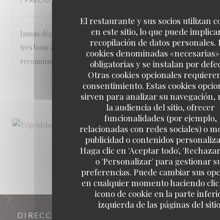
/ PRECIO
:
5
/5
El restaurante y sus socios utilizan c
en este sitio, lo que puede implicar
Jamais déçu ! accueil personnalisé, plats gourmands et de
recopilación de datos personales. 
très bons conseils pour les vins. Une table que je
cookies denominadas «necesarias»
recommande à tous sans restriction
obligatorias y se instalan por defe
Otras cookies opcionales requiere
consentimiento. Estas cookies opcio
1
2
3
sirven para analizar su navegación,
la audiencia del sitio, ofrecer
funcionalidades (por ejemplo,
relacionadas con redes sociales) o m
publicidad o contenidos personaliz
Haga clic en 'Aceptar todo', 'Rechazar
o 'Personalizar' para gestionar s
preferencias. Puede cambiar sus op
en cualquier momento haciendo clic 
icono de cookie en la parte inferi
izquierda de las páginas del sitio
DIRECCIÓN