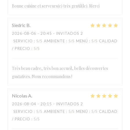
Bonne cuisine et serveurs(e) très gentil(le). Merci
Siedric
B
2026-08-06
- 20:45 - INVITADOS 2
SERVICIO
:
5
/5
AMBIENTE
:
5
/5
MENÚ
:
5
/5
CALIDAD
/ PRECIO
:
5
/5
Très beau cadre, très bon accueil, belles découvertes
gustatives. Nous recommandons !
Nicolas
A
2026-08-04
- 20:15 - INVITADOS 2
SERVICIO
:
5
/5
AMBIENTE
:
5
/5
MENÚ
:
5
/5
CALIDAD
LA TABLE DE CATUSSEAU
/ PRECIO
:
5
/5