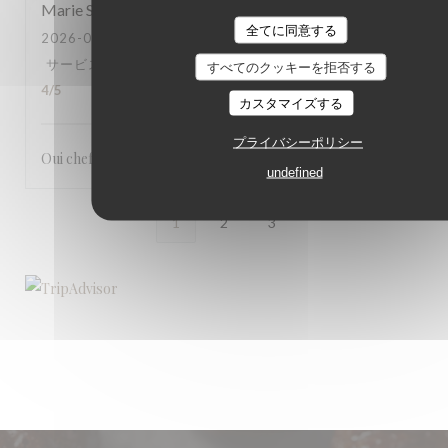
Marie
S
全てに同意する
2026-08-04
- 19:45 - ゲスト 2
サービス
:
5
/5
雰囲気
:
4
/5
メニュー
:
5
/5
品質-価格
:
すべてのクッキーを拒否する
4
/5
カスタマイズする
プライバシーポリシー
Oui chef fantastique et les serveurs très gentils
undefined
1
2
3