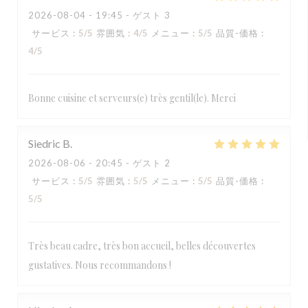
2026-08-04
- 19:45 - ゲスト 3
サービス
:
5
/5
雰囲気
:
4
/5
メニュー
:
5
/5
品質-価格
:
4
/5
Bonne cuisine et serveurs(e) très gentil(le). Merci
Siedric
B
2026-08-06
- 20:45 - ゲスト 2
サービス
:
5
/5
雰囲気
:
5
/5
メニュー
:
5
/5
品質-価格
:
5
/5
Très beau cadre, très bon accueil, belles découvertes
gustatives. Nous recommandons !