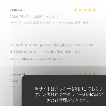
Philippe
L
2026-08-04
- 12:30 - ゲスト 4
サービス
:
5
/5
雰囲気
:
4
/5
メニュー
:
5
/5
品質-価格
:
5
/5
Jamais déçu ! accueil personnalisé, plats gourmands et de
très bons conseils pour les vins. Une table que je
recommande à tous sans restriction
Sophie
M
2026-08-05
- 12:00 - ゲスト 2
サービス
:
5
/5
雰囲気
:
5
/5
メニュー
:
5
/5
品質-価格
:
当サイトはクッキーを利用しておりま
5
/5
す。お客様自身でクッキー利用の設定
および管理ができます。