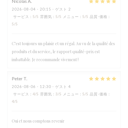
Nicolas
A
2026-08-04
- 20:15 - ゲスト 2
サービス
:
5
/5
雰囲気
:
5
/5
メニュー
:
5
/5
品質-価格
:
5
/5
C’est toujours un plaisir et un régal. Au vu de la qualité des
produits et du service, le rapport qualité-prix est
imbattable. Je recommande vivement !
Peter
T
2026-08-06
- 12:30 - ゲスト 4
サービス
:
4
/5
雰囲気
:
3
/5
メニュー
:
5
/5
品質-価格
:
4
/5
LA TABLE DE CATUSSEAU
Oui et nous comptons revenir