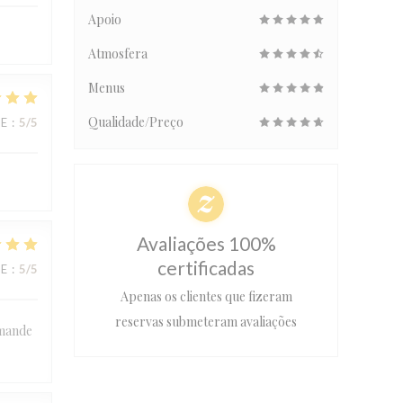
Apoio
Atmosfera
Menus
Qualidade/Preço
CE
:
5
/5
Avaliações 100%
certificadas
CE
:
5
/5
Apenas os clientes que fizeram
reservas submeteram avaliações
mmande