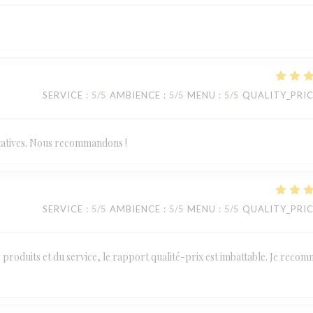
SERVICE
:
5
/5
AMBIENCE
:
5
/5
MENU
:
5
/5
QUALITY_PRI
statives. Nous recommandons !
SERVICE
:
5
/5
AMBIENCE
:
5
/5
MENU
:
5
/5
QUALITY_PRI
des produits et du service, le rapport qualité-prix est imbattable. Je reco