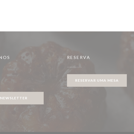
-NOS
RESERVA
RESERVAR UMA MESA
ook ((abre numa nova janela))
NEWSLETTER