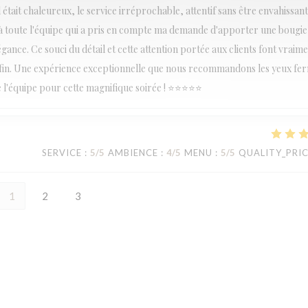
était chaleureux, le service irréprochable, attentif sans être envahissant,
 à toute l'équipe qui a pris en compte ma demande d'apporter une bougie 
égance. Ce souci du détail et cette attention portée aux clients font vraime
 fin. Une expérience exceptionnelle que nous recommandons les yeux fe
e l'équipe pour cette magnifique soirée ! ⭐⭐⭐⭐⭐
SERVICE
:
5
/5
AMBIENCE
:
4
/5
MENU
:
5
/5
QUALITY_PRI
1
2
3