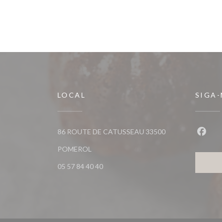
LOCAL
SIGA
86 ROUTE DE CATUSSEAU 33500
Faceb
((abre numa nova janela))
POMEROL
05 57 84 40 40