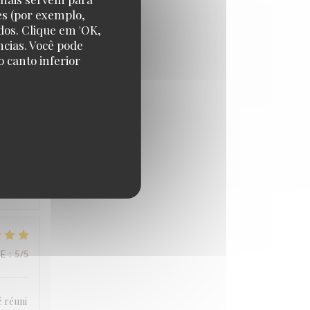
es (por exemplo,
dos. Clique em 'OK,
CE
:
4
/5
ncias. Você pode
 canto inferior
CE
:
5
/5
CE
:
5
/5
é réuni