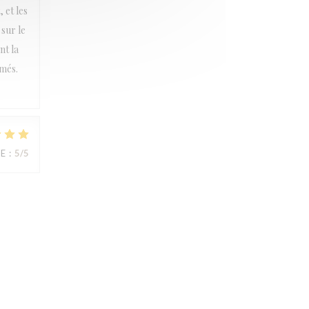
 et les
sur le
nt la
rmés.
CE
:
5
/5