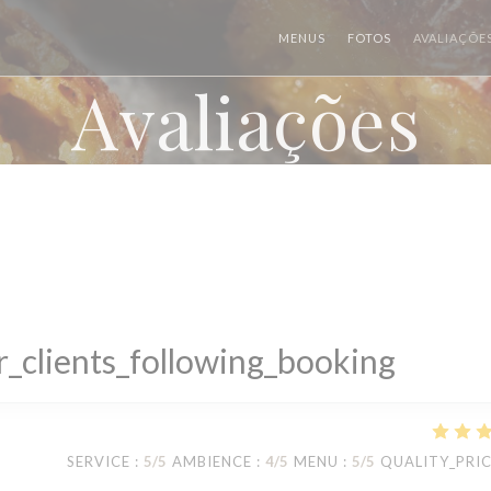
MENUS
FOTOS
AVALIAÇÕE
Avaliações
_clients_following_booking
SERVICE
:
5
/5
AMBIENCE
:
4
/5
MENU
:
5
/5
QUALITY_PRI