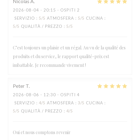
Nicolas
A
2026-08-04
- 20:15 - OSPITI 2
SERVIZIO
:
5
/5
ATMOSFERA
:
5
/5
CUCINA
:
5
/5
QUALITÀ / PREZZO
:
5
/5
C’est toujours un plaisir et un régal. Au vu de la qualité des
produits et du service, le rapport qualité-prix est
imbattable. Je recommande vivement !
Peter
T
2026-08-06
- 12:30 - OSPITI 4
SERVIZIO
:
4
/5
ATMOSFERA
:
3
/5
CUCINA
:
5
/5
QUALITÀ / PREZZO
:
4
/5
Oui et nous comptons revenir
LA TABLE DE CATUSSEAU