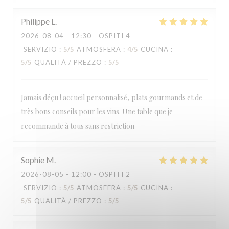
Philippe
L
2026-08-04
- 12:30 - OSPITI 4
SERVIZIO
:
5
/5
ATMOSFERA
:
4
/5
CUCINA
:
5
/5
QUALITÀ / PREZZO
:
5
/5
Jamais déçu ! accueil personnalisé, plats gourmands et de
très bons conseils pour les vins. Une table que je
recommande à tous sans restriction
Sophie
M
2026-08-05
- 12:00 - OSPITI 2
SERVIZIO
:
5
/5
ATMOSFERA
:
5
/5
CUCINA
:
5
/5
QUALITÀ / PREZZO
:
5
/5