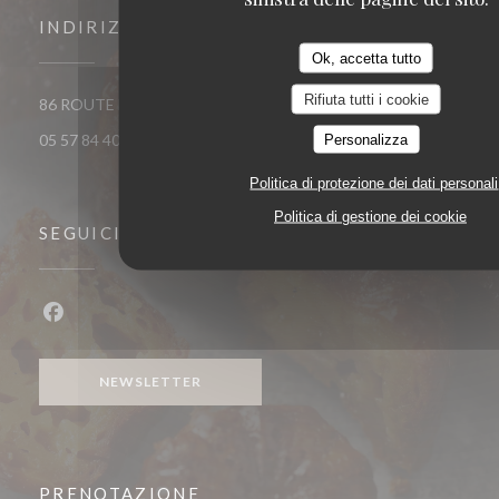
INDIRIZZO
Ok, accetta tutto
Rifiuta tutti i cookie
((apre una nuova fin
86 ROUTE DE CATUSSEAU 33500 POMEROL
Personalizza
05 57 84 40 40
Politica di protezione dei dati personali
Politica di gestione dei cookie
SEGUICI
Facebook ((apre una nuova finestra))
NEWSLETTER
PRENOTAZIONE