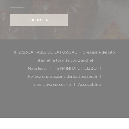
PRENOTA
© 2026 LA TABLE DE CATUSSEAU — Creazione del sito
((apre una nuova fin
internet ristorante con
Zenchef
Note legali
TERMINI DI UTILIZZO
((apre una nuova finestra))
((apre una nuova finestra))
Politica di protezione dei dati personali
((apre una nuova finestra))
Informativa sui cookie
Accessibilita
((apre una nuova finestra))
((apre una nuova finest