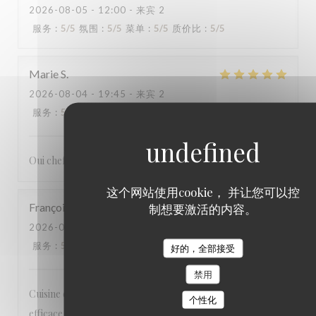
2026-08-05
- 12:00 - 来宾 2
服务
:
5
/5
氛围
:
5
/5
菜单
:
5
/5
质价比
:
5
/5
Marie
S
2026-08-04
- 19:45 - 来宾 2
服务
:
5
/5
氛围
:
4
/5
菜单
:
5
/5
质价比
:
4
/5
Oui chef fantastique et les serveurs très gentils
这个网站使用cookie， 并让您可以控
François
D
制想要激活的内容。
2026-08-04
- 20:00 - 来宾 2
服务
:
5
/5
氛围
:
5
/5
菜单
:
5
/5
质价比
:
5
/5
好的，全部接受
禁用
Cuisine excellente, inventive et bien présentée; service
个性化
efficace et sympathique.