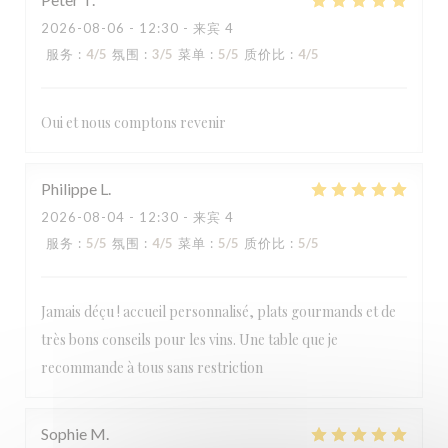
2026-08-06
- 12:30 - 来宾 4
服务
:
4
/5
氛围
:
3
/5
菜单
:
5
/5
质价比
:
4
/5
Oui et nous comptons revenir
Philippe
L
2026-08-04
- 12:30 - 来宾 4
服务
:
5
/5
氛围
:
4
/5
菜单
:
5
/5
质价比
:
5
/5
Jamais déçu ! accueil personnalisé, plats gourmands et de
LA TABLE DE CATUSSEAU
très bons conseils pour les vins. Une table que je
recommande à tous sans restriction
Sophie
M