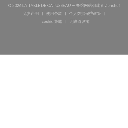
((
© 2026 LA TABLE DE CATUSSEAU — 餐馆网站创建者
Zenchef
免责声明
使用条款
个人数据保护政策
((在新窗口中打开))
((在新窗口中打开))
((在新窗口中打开))
cookie 策略
无障碍设施
((在新窗口中打开))
((在新窗口中打开))