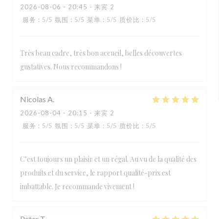
2026-08-06
- 20:45 - 来宾 2
服务
:
5
/5
氛围
:
5
/5
菜单
:
5
/5
质价比
:
5
/5
Très beau cadre, très bon accueil, belles découvertes
gustatives. Nous recommandons !
Nicolas
A
2026-08-04
- 20:15 - 来宾 2
服务
:
5
/5
氛围
:
5
/5
菜单
:
5
/5
质价比
:
5
/5
C’est toujours un plaisir et un régal. Au vu de la qualité des
produits et du service, le rapport qualité-prix est
imbattable. Je recommande vivement !
Peter
T