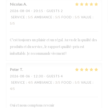
Nicolas
A
2026-08-04
- 20:15 - GUESTS 2
SERVICE
:
5
/5
AMBIANCE
:
5
/5
FOOD
:
5
/5
VALUE
:
5
/5
C’est toujours un plaisir et un régal. Au vu de la qualité des
produits et du service, le rapport qualité-prix est
imbattable. Je recommande vivement !
Peter
T
2026-08-06
- 12:30 - GUESTS 4
SERVICE
:
4
/5
AMBIANCE
:
3
/5
FOOD
:
5
/5
VALUE
:
4
/5
Oui et nous comptons revenir