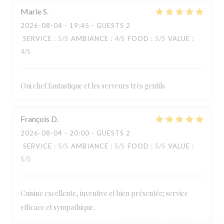
Marie
S
2026-08-04
- 19:45 - GUESTS 2
SERVICE
:
5
/5
AMBIANCE
:
4
/5
FOOD
:
5
/5
VALUE
:
4
/5
Oui chef fantastique et les serveurs très gentils
François
D
LA TABLE DE CATUSSEAU
2026-08-04
- 20:00 - GUESTS 2
SERVICE
:
5
/5
AMBIANCE
:
5
/5
FOOD
:
5
/5
VALUE
:
5
/5
Cuisine excellente, inventive et bien présentée; service
efficace et sympathique.