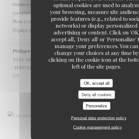
sommes sentis choyés du début à la fin. Une expérience
optional cookies are used to analyz
your browsing, measure site audienc
exceptionnelle que nous recommandons les yeux fermés.
provide features (e.g., related to soci
Nous reviendrons avec grand plaisir. Encore merci à toute
networks) or display personalized
l'équipe pour cette magnifique soirée ! ⭐⭐⭐⭐⭐
advertising or content. Click on 'OK
accept all', 'Deny all' or 'Personalize' 
manage your preferences. You can
Philippe
J
change your choices at any time by
clicking on the cookie icon at the bot
2026-08-01
- 19:30 - GUESTS 2
left of the site pages.
SERVICE
:
5
/5
AMBIANCE
:
4
/5
FOOD
:
5
/5
VALUE
:
5
/5
OK, accept all
Deny all cookies
1
2
3
Personalize
Personal data protection policy
Cookie management policy