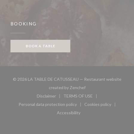
BOOKING
BOOK A TABLE
© 2026 LA TABLE DE CATUSSEAU — Restaurant website
((opens in a new window))
created by
Zenchef
Disclaimer
TERMS OF USE
((opens in a new window))
((opens in a new window))
Personal data protection policy
Cookies policy
((opens in a new window))
((opens in a new 
Accessibility
((opens in a new window))