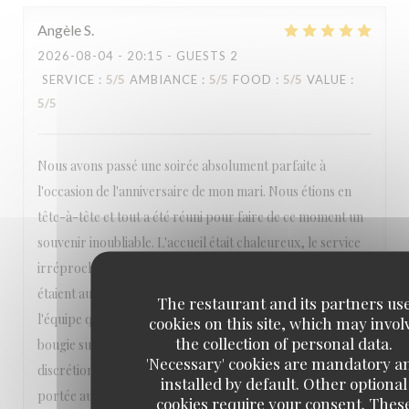
Angèle
S
2026-08-04
- 20:15 - GUESTS 2
SERVICE
:
5
/5
AMBIANCE
:
5
/5
FOOD
:
5
/5
VALUE
:
5
/5
Nous avons passé une soirée absolument parfaite à
l'occasion de l'anniversaire de mon mari. Nous étions en
tête-à-tête et tout a été réuni pour faire de ce moment un
souvenir inoubliable. L'accueil était chaleureux, le service
irréprochable, attentif sans être envahissant, et les plats
étaient aussi beaux que délicieux. Un immense merci à toute
The restaurant and its partners us
l'équipe qui a pris en compte ma demande d'apporter une
cookies on this site, which may invol
the collection of personal data.
bougie sur le dessert. Tout a été fait avec beaucoup de
'Necessary' cookies are mandatory a
discrétion et d'élégance. Ce souci du détail et cette attention
installed by default. Other optional
portée aux clients font vraiment la différence. Nous nous
cookies require your consent. Thes