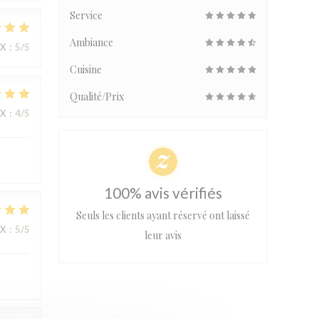
Service
Ambiance
IX
:
5
/5
Cuisine
Qualité/Prix
IX
:
4
/5
100% avis vérifiés
Seuls les clients ayant réservé ont laissé
IX
:
5
/5
leur avis