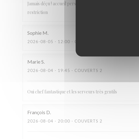
Jamais déçu ! accueil personnalisé, plats gourmands et de 
restriction
Sophie
M
2026-08-05
- 12:00 - COUVERTS 2
Marie
S
2026-08-04
- 19:45 - COUVERTS 2
Oui chef fantastique et les serveurs très gentils
François
D
2026-08-04
- 20:00 - COUVERTS 2