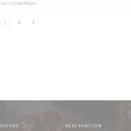
ficace et sympathique.
1
2
3
 SUIVRE
RÉSERVATION