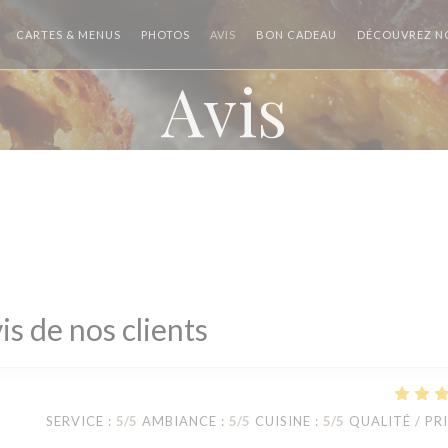
((OUVRE UNE NOU
CARTES & MENUS
PHOTOS
AVIS
BON CADEAU
DÉCOUVREZ NO
Avis
is de nos clients
SERVICE
:
5
/5
AMBIANCE
:
5
/5
CUISINE
:
5
/5
QUALITÉ / PR