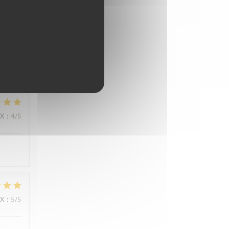
s
IX
:
5
/5
IX
:
4
/5
IX
:
5
/5