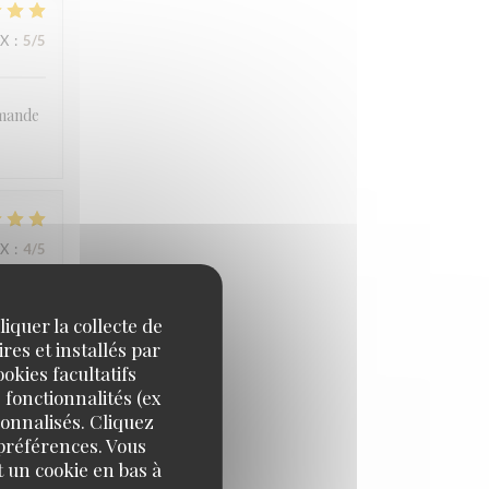
IX
:
5
/5
mmande
IX
:
4
/5
iquer la collecte de
res et installés par
okies facultatifs
 fonctionnalités (ex
sonnalisés. Cliquez
IX
:
5
/5
 préférences. Vous
 un cookie en bas à