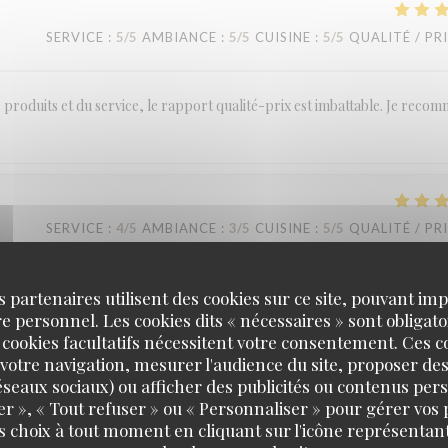
SERVICE
:
5
/5
AMBIANCE
:
5
/5
CUISINE
:
5
/5
QUALITÉ / PR
des produits et du service, le rapport qualité-prix est imbattable. Je reco
SERVICE
:
4
/5
AMBIANCE
:
3
/5
CUISINE
:
5
/5
QUALITÉ / PR
s partenaires utilisent des cookies sur ce site, pouvant impl
 personnel. Les cookies dits « nécessaires » sont obligatoi
 cookies facultatifs nécessitent votre consentement. Ces co
votre navigation, mesurer l'audience du site, proposer des
 réseaux sociaux) ou afficher des publicités ou contenus per
SERVICE
:
5
/5
AMBIANCE
:
4
/5
CUISINE
:
5
/5
QUALITÉ / PR
er », « Tout refuser » ou « Personnaliser » pour gérer vos
s choix à tout moment en cliquant sur l'icône représentant
LA TABLE DE CATUSSEAU