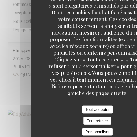
sommes sentis choyés du début à la fin. Une expérience
» sont obligatoires et installés par dé
D'autres cookies facultatifs nécessit
exceptionnelle que nous recommandons les yeux fermés.
votre consentement. Ces cookies
Nous reviendrons avec grand plaisir. Encore merci à toute
facultatifs servent à analyser votr
l'équipe pour cette magnifique soirée ! ⭐⭐⭐⭐⭐
navigation, mesurer l'audience du si
proposer des fonctionnalités (ex : en 
avec les réseaux sociaux) ou afficher
Philippe
J
publicités ou contenus personnalisé
Cliquez sur « Tout accepter », « To
2026-08-01
- 19:30 - COUVERTS 2
refuser » ou « Personnaliser » pour 
SERVICE
:
5
/5
AMBIANCE
:
4
/5
CUISINE
:
vos préférences. Vous pouvez modif
5
/5
QUALITÉ / PRIX
:
5
/5
vos choix à tout moment en cliquant
l'icône représentant un cookie en ba
gauche des pages du site.
1
2
3
Tout accepter
Tout refuser
Personnaliser