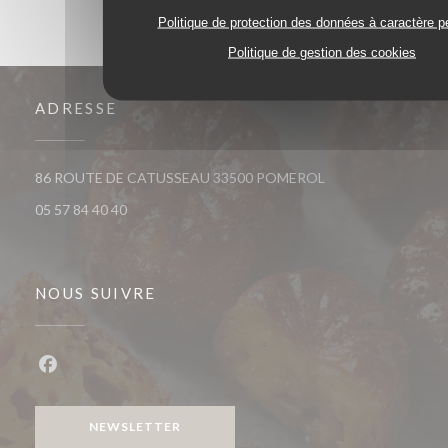
Politique de protection des données à caractère p
Politique de gestion des cookies
ADRESSE
((ouvre une nouvelle
86 ROUTE DE CATUSSEAU 33500 POMEROL
05 57 84 40 40
NOUS SUIVRE
Facebook ((ouvre une nouvelle fenêtre))
NEWSLETTER