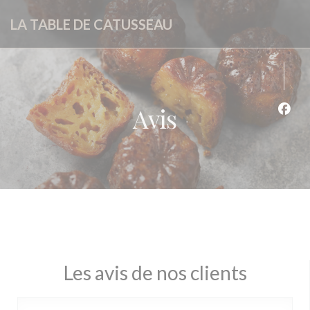
Personnalisation de vos choix en matière de cookies
LA TABLE DE CATUSSEAU
Avis
Face
Les avis de nos clients