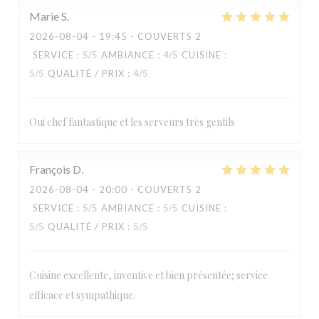
Marie
S
2026-08-04
- 19:45 - COUVERTS 2
SERVICE
:
5
/5
AMBIANCE
:
4
/5
CUISINE
:
5
/5
QUALITÉ / PRIX
:
4
/5
Oui chef fantastique et les serveurs très gentils
François
D
LA TABLE DE CATUSSEAU
2026-08-04
- 20:00 - COUVERTS 2
SERVICE
:
5
/5
AMBIANCE
:
5
/5
CUISINE
:
5
/5
QUALITÉ / PRIX
:
5
/5
Cuisine excellente, inventive et bien présentée; service
efficace et sympathique.