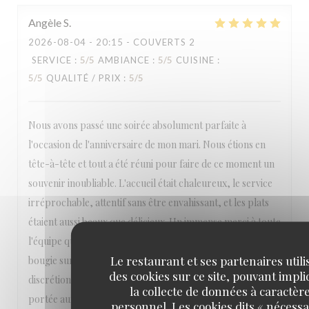
Angèle
S
2026-08-04
- 20:15 - COUVERTS 2
SERVICE
:
5
/5
AMBIANCE
:
5
/5
CUISINE
:
5
/5
QUALITÉ / PRIX
:
5
/5
Nous avons passé une soirée absolument parfaite à
l'occasion de l'anniversaire de mon mari. Nous étions en
tête-à-tête et tout a été réuni pour faire de ce moment un
souvenir inoubliable. L'accueil était chaleureux, le service
irréprochable, attentif sans être envahissant, et les plats
étaient aussi beaux que délicieux. Un immense merci à toute
l'équipe qui a pris en compte ma demande d'apporter une
Le restaurant et ses partenaires utili
bougie sur le dessert. Tout a été fait avec beaucoup de
des cookies sur ce site, pouvant impl
discrétion et d'élégance. Ce souci du détail et cette attention
la collecte de données à caractèr
portée aux clients font vraiment la différence. Nous nous
personnel. Les cookies dits « nécessa