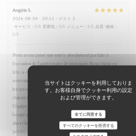
Angèle
S
2026-08-04
- 20:15 - ゲスト 2
サービス
:
5
/5
雰囲気
:
5
/5
メニュー
:
5
/5
品質-価格
:
5
/5
Nous avons passé une soirée absolument parfaite à
l'occasion de l'anniversaire de mon mari. Nous étions en
tête-à-tête et tout a été réuni pour faire de ce moment un
souvenir inoubliable. L'accueil était chaleureux, le service
当サイトはクッキーを利用しておりま
irréprochable, attentif sans être envahissant, et les plats
す。お客様自身でクッキー利用の設定
および管理ができます。
étaient aussi beaux que délicieux. Un immense merci à toute
l'équipe qui a pris en compte ma demande d'apporter une
bougie sur le dessert. Tout a été fait avec beaucoup de
全てに同意する
discrétion et d'élégance. Ce souci du détail et cette attention
すべてのクッキーを拒否する
portée aux clients font vraiment la différence. Nous nous