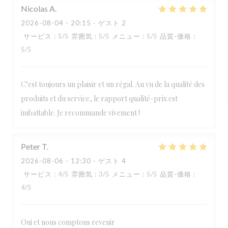
Nicolas
A
2026-08-04
- 20:15 - ゲスト 2
サービス
:
5
/5
雰囲気
:
5
/5
メニュー
:
5
/5
品質-価格
:
5
/5
C’est toujours un plaisir et un régal. Au vu de la qualité des
produits et du service, le rapport qualité-prix est
imbattable. Je recommande vivement !
Peter
T
2026-08-06
- 12:30 - ゲスト 4
サービス
:
4
/5
雰囲気
:
3
/5
メニュー
:
5
/5
品質-価格
:
4
/5
Oui et nous comptons revenir