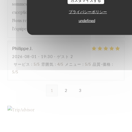
カスタマイズする
sommes sentis choyés du début à la fin. Une expérience
exceptionnelle que nous recommandons les yeux fermés.
プライバシーポリシー
Nous reviendrons avec grand plaisir. Encore merci à toute
undefined
l'équipe pour cette magnifique soirée ! ⭐⭐⭐⭐⭐
Philippe
J
2026-08-01
- 19:30 - ゲスト 2
サービス
:
5
/5
雰囲気
:
4
/5
メニュー
:
5
/5
品質-価格
:
5
/5
1
2
3