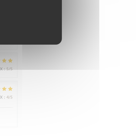
IX
:
5
/5
s
IX
:
5
/5
IX
:
4
/5