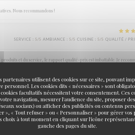
statives. Nous recommandons !
SERVICE
:
5
/5
AMBIANCE
:
5
/5
CUISINE
:
5
/5
QUALITÉ / PR
des produits et du service, le rapport qualité-prix est imbattable. Je reco
s partenaires utilisent des cookies sur ce site, pouvant impl
 personnel. Les cookies dits « nécessaires » sont obligatoi
 cookies facultatifs nécessitent votre consentement. Ces co
SERVICE
:
4
/5
AMBIANCE
:
3
/5
CUISINE
:
5
/5
QUALITÉ / PR
votre navigation, mesurer l'audience du site, proposer des
 réseaux sociaux) ou afficher des publicités ou contenus per
er », « Tout refuser » ou « Personnaliser » pour gérer vos
s choix à tout moment en cliquant sur l'icône représentant
LA TABLE DE CATUSSEAU
gauche des pages du site.