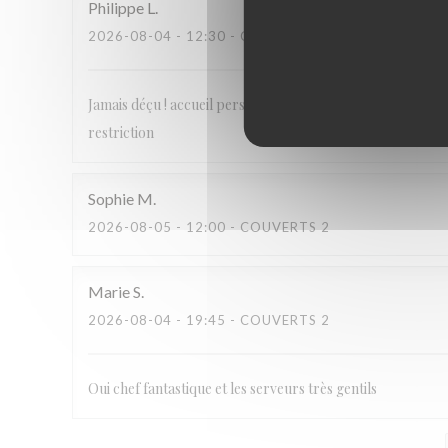
Philippe
L
2026-08-04
- 12:30 - COUVERTS 4
Jamais déçu ! accueil personnalisé, plats gourmands et de 
restriction
Sophie
M
2026-08-05
- 12:00 - COUVERTS 2
Marie
S
2026-08-04
- 19:45 - COUVERTS 2
Oui chef fantastique et les serveurs très gentils