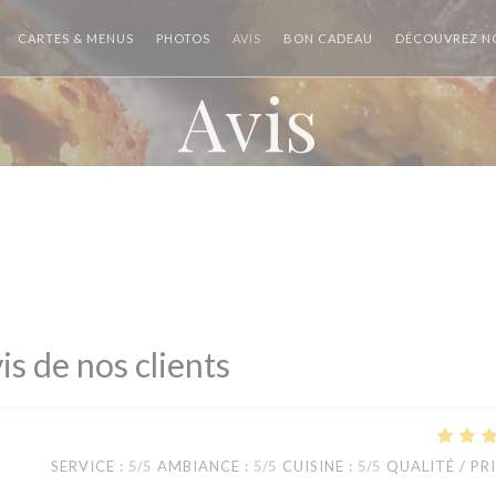
((OUVRE UNE NOU
CARTES & MENUS
PHOTOS
AVIS
BON CADEAU
DÉCOUVREZ NO
Avis
is de nos clients
SERVICE
:
5
/5
AMBIANCE
:
5
/5
CUISINE
:
5
/5
QUALITÉ / PR