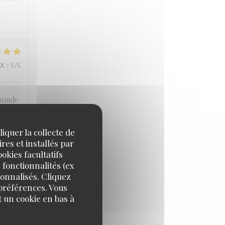
IX
:
5
/5
mmande
iquer la collecte de
res et installés par
okies facultatifs
IX
:
4
/5
 fonctionnalités (ex
sonnalisés. Cliquez
 préférences. Vous
 un cookie en bas à