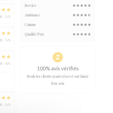
Service
Ambiance
IX
:
5
/5
Cuisine
Qualité/Prix
IX
:
5
/5
IX
:
4
/5
100% avis vérifiés
Seuls les clients ayant réservé ont laissé
leur avis
IX
:
5
/5