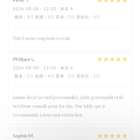
2026-08-06
- 12:30 - 来宾 4
服务
:
4
/5
氛围
:
3
/5
菜单
:
5
/5
质价比
:
4
/5
Oui et nous comptons revenir
Philippe
L
2026-08-04
- 12:30 - 来宾 4
服务
:
5
/5
氛围
:
4
/5
菜单
:
5
/5
质价比
:
5
/5
Jamais déçu ! accueil personnalisé, plats gourmands et de
LA TABLE DE CATUSSEAU
très bons conseils pour les vins. Une table que je
recommande à tous sans restriction
Sophie
M