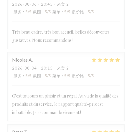
2026-08-06
- 20:45 - 来宾 2
服务
:
5
/5
氛围
:
5
/5
菜单
:
5
/5
质价比
:
5
/5
Très beau cadre, très bon accueil, belles découvertes
gustatives. Nous recommandons !
Nicolas
A
2026-08-04
- 20:15 - 来宾 2
服务
:
5
/5
氛围
:
5
/5
菜单
:
5
/5
质价比
:
5
/5
C’est toujours un plaisir et un régal. Au vu de la qualité des
produits et du service, le rapport qualité-prix est
imbattable. Je recommande vivement !
Peter
T