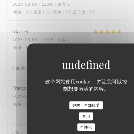
2026-08-05
- 12:00 - 来宾 2
服务
:
5
/5
氛围
:
5
/5
菜单
:
5
/5
质价比
:
5
/5
Marie
S
2026-08-04
- 19:45 - 来宾 2
服务
:
5
/5
氛围
:
4
/5
菜单
:
5
/5
质价比
:
4
/5
Oui chef fantastique et les serveurs très gentils
这个网站使用cookie， 并让您可以控
François
D
制想要激活的内容。
2026-08-04
- 20:00 - 来宾 2
服务
:
5
/5
氛围
:
5
/5
菜单
:
5
/5
质价比
:
5
/5
好的，全部接受
禁用
Cuisine excellente, inventive et bien présentée; service
个性化
efficace et sympathique.