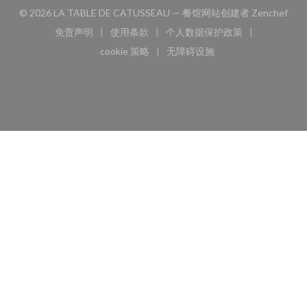
((
© 2026 LA TABLE DE CATUSSEAU — 餐馆网站创建者
Zenchef
免责声明
使用条款
个人数据保护政策
((在新窗口中打开))
((在新窗口中打开))
((在新窗口中打开))
cookie 策略
无障碍设施
((在新窗口中打开))
((在新窗口中打开))