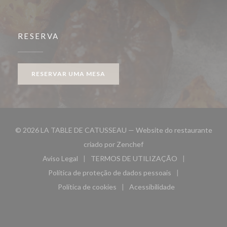
RESERVA
RESERVAR UMA MESA
© 2026 LA TABLE DE CATUSSEAU — Website do restaurante
((abre numa nova janela))
criado por
Zenchef
Aviso Legal
TERMOS DE UTILIZAÇÃO
((abre numa nova janela))
((abre numa nova janela))
Política de proteção de dados pessoais
((abre numa nova janela))
Política de cookies
Acessibilidade
((abre numa nova janela))
((abre numa nova janela)