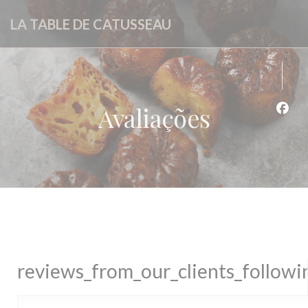
Painel de Gerenciamento de Cookies
LA TABLE DE CATUSSEAU
Avaliações
Face
reviews_from_our_clients_follow