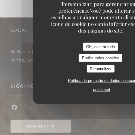
'Personalizar' para gerenciar s
preferências. Você pode alterar 
escolhas a qualquer momento clica
ícone de cookie no canto inferior e
das páginas do site.
LOCAL
OK, aceitar tudo
((abre numa nova jan
86 ROUTE DE CATUSSEAU 33500 POMEROL
Proíbe todos cookies
05 57 84 40 40
Personalizar
Política de proteção de dados pessoa
SIGA-NOS
undefined
Facebook ((abre numa nova janela))
NEWSLETTER