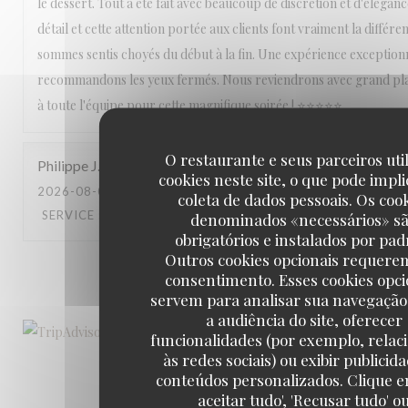
le dessert. Tout a été fait avec beaucoup de discrétion et d'éléganc
détail et cette attention portée aux clients font vraiment la différ
sommes sentis choyés du début à la fin. Une expérience exception
recommandons les yeux fermés. Nous reviendrons avec grand pla
à toute l'équipe pour cette magnifique soirée ! ⭐⭐⭐⭐⭐
O restaurante e seus parceiros uti
Philippe
J
cookies neste site, o que pode impli
2026-08-01
- 19:30 - GUESTS 2
coleta de dados pessoais. Os coo
SERVICE
:
5
/5
AMBIENCE
:
4
/5
MENU
:
5
/5
QUALITY_PRICE
denominados «necessários» s
obrigatórios e instalados por pad
Outros cookies opcionais requere
1
2
3
consentimento. Esses cookies opci
servem para analisar sua navegação
a audiência do site, oferecer
funcionalidades (por exemplo, relac
às redes sociais) ou exibir publicid
conteúdos personalizados. Clique e
aceitar tudo', 'Recusar tudo' o