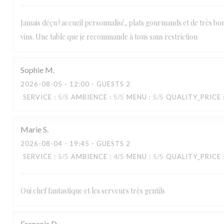
Jamais déçu ! accueil personnalisé, plats gourmands et de très bon
vins. Une table que je recommande à tous sans restriction
Sophie
M
2026-08-05
- 12:00 - GUESTS 2
SERVICE
:
5
/5
AMBIENCE
:
5
/5
MENU
:
5
/5
QUALITY_PRICE
Marie
S
2026-08-04
- 19:45 - GUESTS 2
SERVICE
:
5
/5
AMBIENCE
:
4
/5
MENU
:
5
/5
QUALITY_PRICE
Oui chef fantastique et les serveurs très gentils
François
D