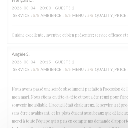
LA TABLE DE CATUSSEAU
2026-08-04
- 20:00 - GUESTS 2
SERVICE
:
5
/5
AMBIENCE
:
5
/5
MENU
:
5
/5
QUALITY_PRICE
Cuisine excellente, inventive et bien présentée; service efficace e
Angèle
S
2026-08-04
- 20:15 - GUESTS 2
SERVICE
:
5
/5
AMBIENCE
:
5
/5
MENU
:
5
/5
QUALITY_PRICE
Nous avons passé une soirée absolument parfaite à l'occasion de l
mon mari. Nous étions en tête-à-tête et tout a été réuni pour fai
souvenir inoubliable. L'accueil était chaleureux, le service irrépro
sans être envahissant, et les plats étaient aussi beaux que délicie
merci à toute l'équipe qui a pris en compte ma demande d'apport