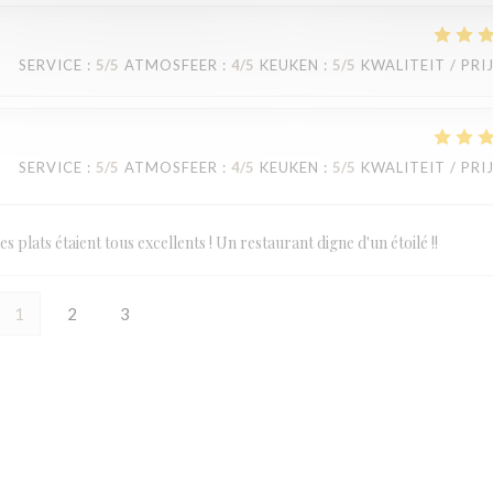
SERVICE
:
5
/5
ATMOSFEER
:
4
/5
KEUKEN
:
5
/5
KWALITEIT / PRI
SERVICE
:
5
/5
ATMOSFEER
:
4
/5
KEUKEN
:
5
/5
KWALITEIT / PRI
s plats étaient tous excellents ! Un restaurant digne d'un étoilé !!
1
2
3