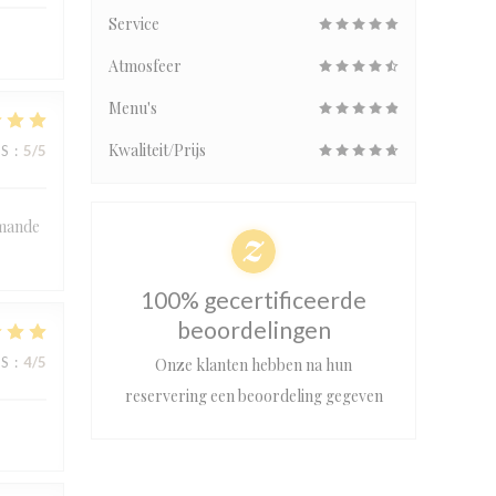
Service
Atmosfeer
Menu's
Kwaliteit/Prijs
JS
:
5
/5
mmande
100% gecertificeerde
beoordelingen
JS
:
4
/5
Onze klanten hebben na hun
reservering een beoordeling gegeven