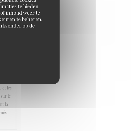
uncties te bieden
 of inhoud weer te
JS
:
5
/5
orkeuren te beheren.
inksonder op de
JS
:
5
/5
é réuni
 et les
sur le
nt la
rmés.