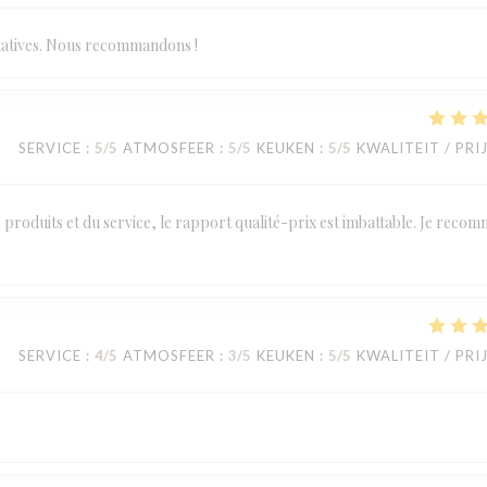
statives. Nous recommandons !
SERVICE
:
5
/5
ATMOSFEER
:
5
/5
KEUKEN
:
5
/5
KWALITEIT / PRI
des produits et du service, le rapport qualité-prix est imbattable. Je reco
SERVICE
:
4
/5
ATMOSFEER
:
3
/5
KEUKEN
:
5
/5
KWALITEIT / PRI