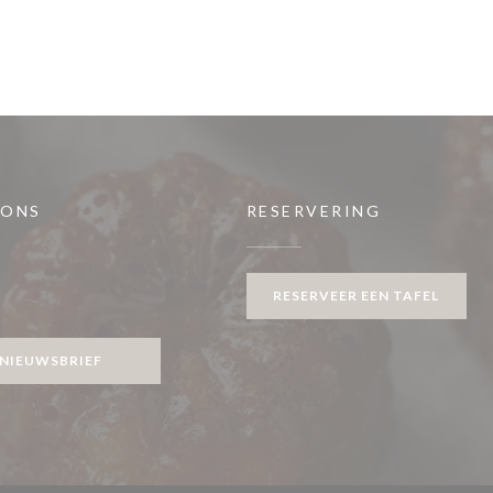
 ONS
RESERVERING
RESERVEER EEN TAFEL
ook ((opent in een nieuw venster))
NIEUWSBRIEF