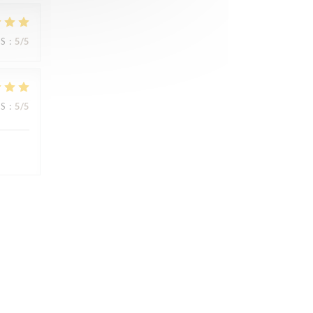
JS
:
5
/5
JS
:
5
/5