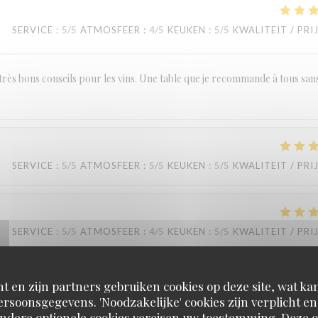
SERVICE
:
5
/5
ATMOSFEER
:
4
/5
KEUKEN
:
5
/5
KWALITEIT / PRI
très bons conseils pour les vins. Une table que je recommande à tous san
SERVICE
:
5
/5
ATMOSFEER
:
5
/5
KEUKEN
:
5
/5
KWALITEIT / PRI
SERVICE
:
5
/5
ATMOSFEER
:
4
/5
KEUKEN
:
5
/5
KWALITEIT / PRI
t en zijn partners gebruiken cookies op deze site, wat kan
rsoonsgegevens. 'Noodzakelijke' cookies zijn verplicht 
Andere optionele cookies vereisen uw toestemming. Deze o