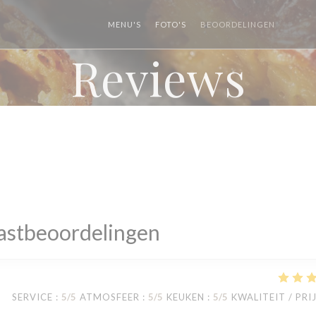
MENU'S
FOTO'S
BEOORDELINGEN
((OPE
((
Reviews
astbeoordelingen
SERVICE
:
5
/5
ATMOSFEER
:
5
/5
KEUKEN
:
5
/5
KWALITEIT / PRI