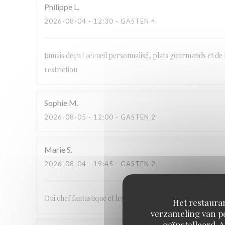
Philippe
L
2026-08-04
- 12:30 - GASTEN 4
Jamais déçu ! accueil personnalisé, plats gourmands et de 
restriction
Sophie
M
2026-08-05
- 12:00 - GASTEN 2
Marie
S
2026-08-04
- 19:45 - GASTEN 2
Oui chef fantastique et les serveurs très gentils
Het restauran
verzameling van pe
geïnstalleerd. 