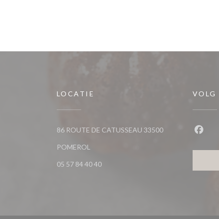
LOCATIE
VOLG
86 ROUTE DE CATUSSEAU 33500
Faceb
((opent in een nieuw venster))
POMEROL
05 57 84 40 40