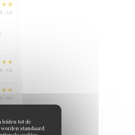
JS
:
5
/5
s
JS
:
5
/5
JS
:
4
/5
 leiden tot de
en worden standaard
ptionele cookies