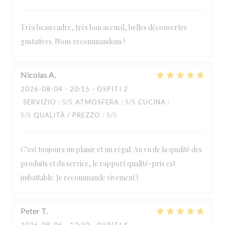
Très beau cadre, très bon accueil, belles découvertes
gustatives. Nous recommandons !
Nicolas
A
2026-08-04
- 20:15 - OSPITI 2
SERVIZIO
:
5
/5
ATMOSFERA
:
5
/5
CUCINA
:
5
/5
QUALITÀ / PREZZO
:
5
/5
C’est toujours un plaisir et un régal. Au vu de la qualité des
produits et du service, le rapport qualité-prix est
imbattable. Je recommande vivement !
LA TABLE DE CATUSSEAU
Peter
T