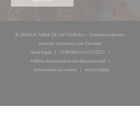
© 2026 LA TABLE DE CATUSSEAU — Creazione del sito
((apre una nuova fin
internet ristorante con
Zenchef
Note legali
TERMINI DI UTILIZZO
((apre una nuova finestra))
((apre una nuova finestra))
Politica di protezione dei dati personali
((apre una nuova finestra))
Informativa sui cookie
Accessibilita
((apre una nuova finestra))
((apre una nuova finest