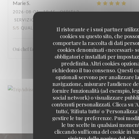
Marie
S
2026-08-04
- 19:45 - OSPITI 2
SERVIZIO
:
5
/5
ATMOSFERA
:
4
/5
CUCINA
:
5
/5
QUALITÀ / PREZZO
Il ristorante e i suoi partner utiliz
:
4
/5
cookies su questo sito, che poss
comportare la raccolta di dati person
cookies denominati «necessari» s
Oui chef fantastique et les serveurs très gentils
obbligatori e installati per imposta
predefinita. Altri cookies opziona
richiedono il tuo consenso. Questi c
1
2
3
opzionali servono per analizzare la
navigazione, misurare l'audience del
fornire funzionalità (ad esempio, leg
social network) o visualizzare pubbli
contenuti personalizzati. Clicca su 'A
tutto', 'Rifiuta tutto' o 'Personalizza
gestire le tue preferenze. Puoi modi
le tue scelte in qualsiasi momen
cliccando sull'icona del cookie in ba
sinistra delle pagine del sito.