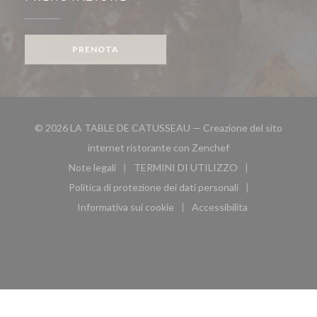
PRENOTA
© 2026 LA TABLE DE CATUSSEAU — Creazione del sito
((apre una nuova fin
internet ristorante con
Zenchef
Note legali
TERMINI DI UTILIZZO
((apre una nuova finestra))
((apre una nuova finestra))
Politica di protezione dei dati personali
((apre una nuova finestra))
Informativa sui cookie
Accessibilita
((apre una nuova finestra))
((apre una nuova finest