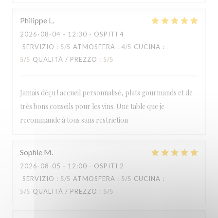
Philippe
L
2026-08-04
- 12:30 - OSPITI 4
SERVIZIO
:
5
/5
ATMOSFERA
:
4
/5
CUCINA
:
5
/5
QUALITÀ / PREZZO
:
5
/5
Jamais déçu ! accueil personnalisé, plats gourmands et de
très bons conseils pour les vins. Une table que je
recommande à tous sans restriction
Sophie
M
2026-08-05
- 12:00 - OSPITI 2
SERVIZIO
:
5
/5
ATMOSFERA
:
5
/5
CUCINA
:
5
/5
QUALITÀ / PREZZO
:
5
/5