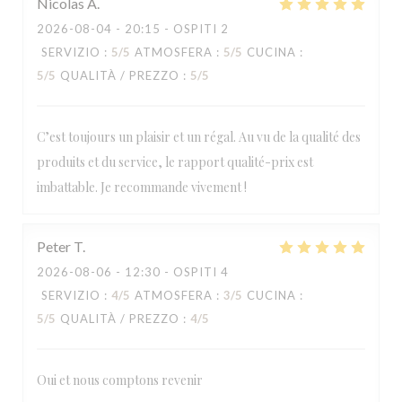
Nicolas
A
2026-08-04
- 20:15 - OSPITI 2
SERVIZIO
:
5
/5
ATMOSFERA
:
5
/5
CUCINA
:
5
/5
QUALITÀ / PREZZO
:
5
/5
C’est toujours un plaisir et un régal. Au vu de la qualité des
produits et du service, le rapport qualité-prix est
imbattable. Je recommande vivement !
Peter
T
2026-08-06
- 12:30 - OSPITI 4
SERVIZIO
:
4
/5
ATMOSFERA
:
3
/5
CUCINA
:
5
/5
QUALITÀ / PREZZO
:
4
/5
Oui et nous comptons revenir
LA TABLE DE CATUSSEAU