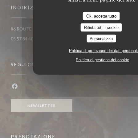
INDIRIZZO
Ok, accetta tutto
Rifiuta tutti i cookie
((apre una nuova fin
86 ROUTE DE CATUSSEAU 33500 POMEROL
Personalizza
05 57 84 40 40
Politica di protezione dei dati personali
Politica di gestione dei cookie
SEGUICI
Facebook ((apre una nuova finestra))
NEWSLETTER
PRENOTAZIONE