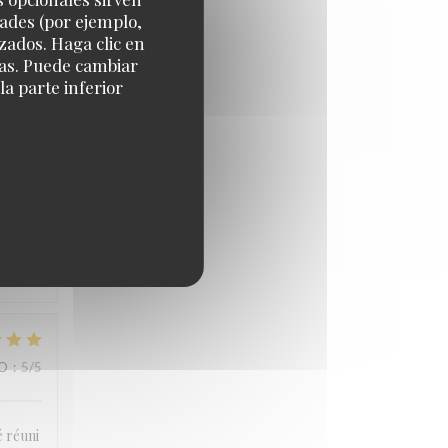
dades (por ejemplo,
zados. Haga clic en
IO
:
4
/5
cias. Puede cambiar
a parte inferior
IO
:
5
/5
IO
:
5
/5
é réuni