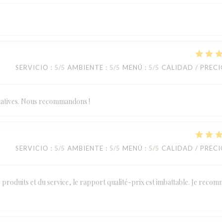
SERVICIO
:
5
/5
AMBIENTE
:
5
/5
MENÚ
:
5
/5
CALIDAD / PREC
statives. Nous recommandons !
SERVICIO
:
5
/5
AMBIENTE
:
5
/5
MENÚ
:
5
/5
CALIDAD / PREC
des produits et du service, le rapport qualité-prix est imbattable. Je reco