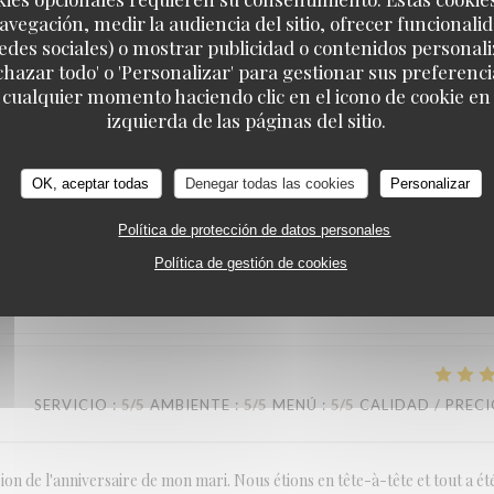
avegación, medir la audiencia del sitio, ofrecer funcionali
edes sociales) o mostrar publicidad o contenidos personali
SERVICIO
:
5
/5
AMBIENTE
:
4
/5
MENÚ
:
5
/5
CALIDAD / PREC
echazar todo' o 'Personalizar' para gestionar sus preferen
 cualquier momento haciendo clic en el icono de cookie en l
LA TABLE DE CATUSSEAU
izquierda de las páginas del sitio.
OK, aceptar todas
Denegar todas las cookies
Personalizar
SERVICIO
:
5
/5
AMBIENTE
:
5
/5
MENÚ
:
5
/5
CALIDAD / PREC
Política de protección de datos personales
Política de gestión de cookies
ficace et sympathique.
SERVICIO
:
5
/5
AMBIENTE
:
5
/5
MENÚ
:
5
/5
CALIDAD / PREC
on de l'anniversaire de mon mari. Nous étions en tête-à-tête et tout a ét