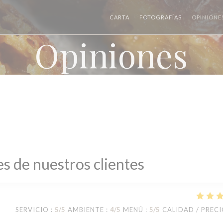
CARTA
FOTOGRAFÍAS
OPINIONE
Opiniones
s de nuestros clientes
SERVICIO
:
5
/5
AMBIENTE
:
4
/5
MENÚ
:
5
/5
CALIDAD / PREC