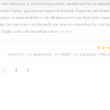
était chaleureux, le service irréprochable, attentif sans être envahissant,
 à toute l'équipe qui a pris en compte ma demande d'apporter une bougie 
égance. Ce souci du détail et cette attention portée aux clients font vraime
 fin. Une expérience exceptionnelle que nous recommandons les yeux fe
e l'équipe pour cette magnifique soirée ! ⭐⭐⭐⭐⭐
SERVICIO
:
5
/5
AMBIENTE
:
4
/5
MENÚ
:
5
/5
CALIDAD / PREC
1
2
3