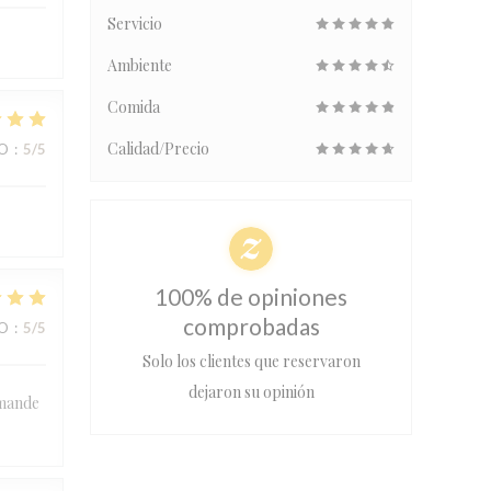
Servicio
Ambiente
Comida
Calidad/Precio
IO
:
5
/5
100% de opiniones
comprobadas
IO
:
5
/5
Solo los clientes que reservaron
dejaron su opinión
mmande