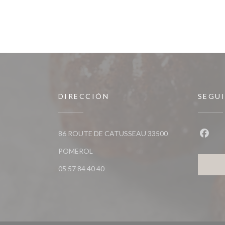
DIRECCIÓN
SEGU
86 ROUTE DE CATUSSEAU 33500
Faceb
((abre en una nueva ventana))
POMEROL
05 57 84 40 40