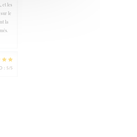
 et les
sur le
nt la
rmés.
IO
:
5
/5