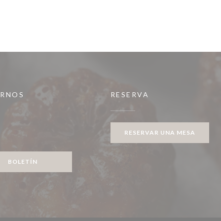
IRNOS
RESERVA
RESERVAR UNA MESA
ook ((abre en una nueva ventana))
BOLETÍN