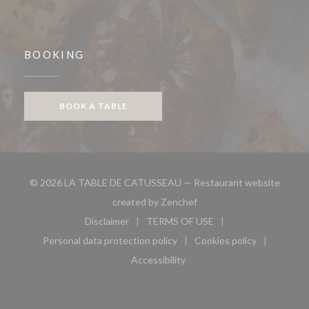
BOOKING
BOOK A TABLE
© 2026 LA TABLE DE CATUSSEAU — Restaurant website
((opens in a new window))
created by
Zenchef
Disclaimer
TERMS OF USE
((opens in a new window))
((opens in a new window))
Personal data protection policy
Cookies policy
((opens in a new window))
((opens in a new 
Accessibility
((opens in a new window))