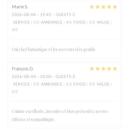
Marie
S
2026-08-04
- 19:45 - GUESTS 2
SERVICE
:
5
/5
AMBIANCE
:
4
/5
FOOD
:
5
/5
VALUE
:
4
/5
Oui chef fantastique et les serveurs très gentils
François
D
LA TABLE DE CATUSSEAU
2026-08-04
- 20:00 - GUESTS 2
SERVICE
:
5
/5
AMBIANCE
:
5
/5
FOOD
:
5
/5
VALUE
:
5
/5
Cuisine excellente, inventive et bien présentée; service
efficace et sympathique.