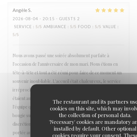
Angèle
S
2026-08-04
- 20:15 - GUESTS 2
SERVICE
:
5
/5
AMBIANCE
:
5
/5
FOOD
:
5
/5
VALUE
:
5
/5
Nous avons passé une soirée absolument parfaite à
l'occasion de l'anniversaire de mon mari. Nous étions en
tête-à-tête et tout a été réuni pour faire de ce moment un
souvenir inoubliable. L'accueil était chaleureux, le service
irréprochable, attentif sans être envahissant, et les plats
étaient aussi beaux que délicieux. Un immense merci à toute
The restaurant and its partners us
l'équipe qui a pris en compte ma demande d'apporter une
cookies on this site, which may invol
the collection of personal data.
bougie sur le dessert. Tout a été fait avec beaucoup de
'Necessary' cookies are mandatory a
discrétion et d'élégance. Ce souci du détail et cette attention
installed by default. Other optional
portée aux clients font vraiment la différence. Nous nous
cookies require your consent. Thes