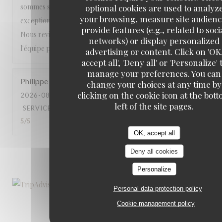
sommes sentis choyés du début à la fin. Une expérience
optional cookies are used to analyz
your browsing, measure site audienc
exceptionnelle que nous recommandons les yeux fermés.
provide features (e.g., related to soci
Nous reviendrons avec grand plaisir. Encore merci à toute
networks) or display personalized
l'équipe pour cette magnifique soirée ! ⭐⭐⭐⭐⭐
advertising or content. Click on 'OK
accept all', 'Deny all' or 'Personalize' 
manage your preferences. You can
Philippe
J
change your choices at any time by
clicking on the cookie icon at the bot
2026-08-01
- 19:30 - GUESTS 2
left of the site pages.
SERVICE
:
5
/5
AMBIANCE
:
4
/5
FOOD
:
5
/5
VALUE
:
5
/5
OK, accept all
Deny all cookies
1
2
3
Personalize
Personal data protection policy
Cookie management policy