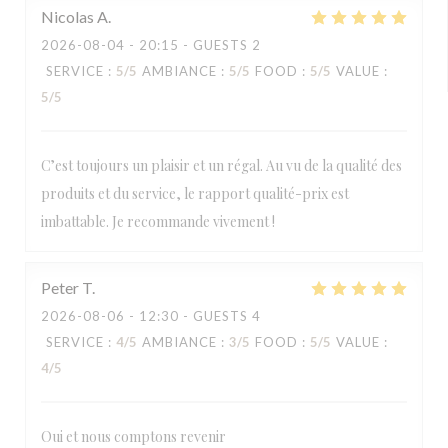
Nicolas
A
2026-08-04
- 20:15 - GUESTS 2
SERVICE
:
5
/5
AMBIANCE
:
5
/5
FOOD
:
5
/5
VALUE
:
5
/5
C’est toujours un plaisir et un régal. Au vu de la qualité des
produits et du service, le rapport qualité-prix est
imbattable. Je recommande vivement !
Peter
T
2026-08-06
- 12:30 - GUESTS 4
SERVICE
:
4
/5
AMBIANCE
:
3
/5
FOOD
:
5
/5
VALUE
:
4
/5
Oui et nous comptons revenir