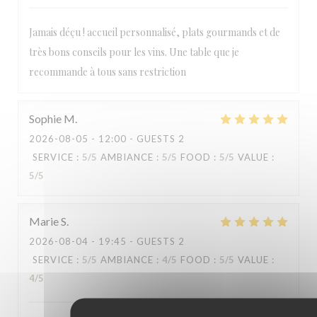
LA TABLE DE CATUSSEAU
Jamais déçu ! accueil personnalisé, plats gourmands et de
très bons conseils pour les vins. Une table que je
recommande à tous sans restriction
Sophie
M
2026-08-05
- 12:00 - GUESTS 2
SERVICE
:
5
/5
AMBIANCE
:
5
/5
FOOD
:
5
/5
VALUE
:
5
/5
Marie
S
2026-08-04
- 19:45 - GUESTS 2
SERVICE
:
5
/5
AMBIANCE
:
4
/5
FOOD
:
5
/5
VALUE
:
4
/5