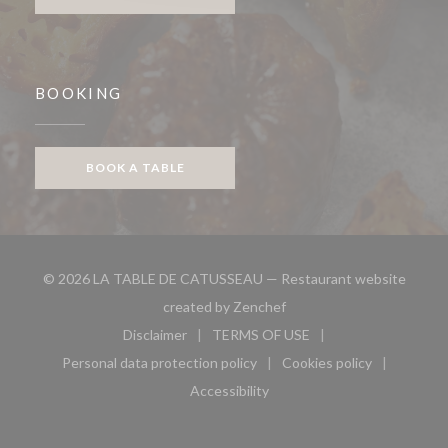
BOOKING
BOOK A TABLE
© 2026 LA TABLE DE CATUSSEAU — Restaurant website
((opens in a new window))
created by
Zenchef
Disclaimer
TERMS OF USE
((opens in a new window))
((opens in a new window))
Personal data protection policy
Cookies policy
((opens in a new window))
((opens in a new 
Accessibility
((opens in a new window))