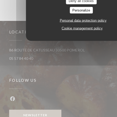
Deny all cookies
Personalize
Personal data protection policy
Cookie management policy
LOCATION
((opens in a new wi
86 ROUTE DE CATUSSEAU 33500 POMEROL
05 57 84 40 40
FOLLOW US
Facebook ((opens in a new window))
NEWSLETTER