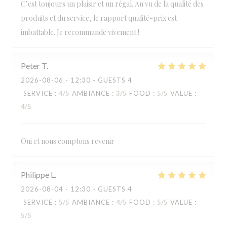
C’est toujours un plaisir et un régal. Au vu de la qualité des
produits et du service, le rapport qualité-prix est
imbattable. Je recommande vivement !
Peter
T
2026-08-06
- 12:30 - GUESTS 4
SERVICE
:
4
/5
AMBIANCE
:
3
/5
FOOD
:
5
/5
VALUE
:
4
/5
Oui et nous comptons revenir
Philippe
L
2026-08-04
- 12:30 - GUESTS 4
SERVICE
:
5
/5
AMBIANCE
:
4
/5
FOOD
:
5
/5
VALUE
:
5
/5