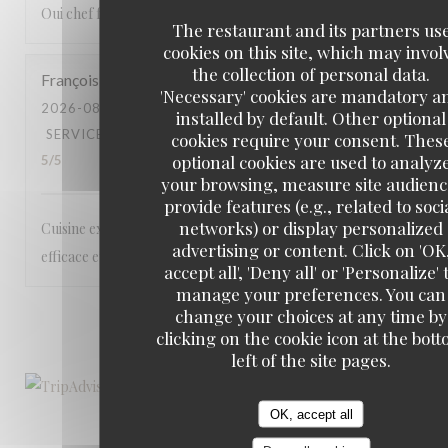
Oui chef fantastique et les serveurs très gentils
The restaurant and its partners us
cookies on this site, which may invol
the collection of personal data.
François
D
'Necessary' cookies are mandatory a
2026-08-04
- 20:00 - GUESTS 2
installed by default. Other optional
SERVICE
:
5
/5
AMBIANCE
:
5
/5
FOOD
:
5
/5
VALUE
:
cookies require your consent. Thes
optional cookies are used to analyz
5
/5
your browsing, measure site audienc
provide features (e.g., related to soci
networks) or display personalized
Cuisine excellente, inventive et bien présentée; service
advertising or content. Click on 'OK
efficace et sympathique.
accept all', 'Deny all' or 'Personalize' 
manage your preferences. You can
change your choices at any time by
1
2
3
clicking on the cookie icon at the bot
left of the site pages.
OK, accept all