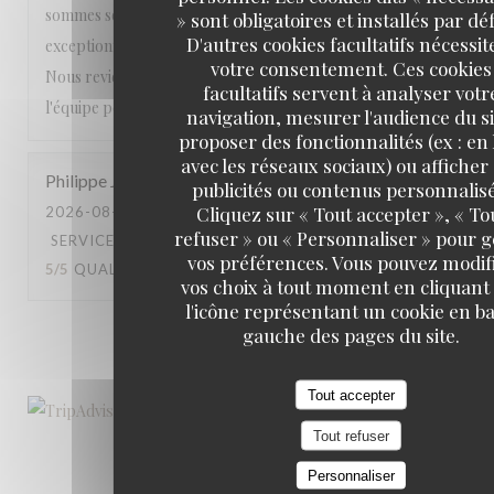
sommes sentis choyés du début à la fin. Une expérience
» sont obligatoires et installés par dé
D'autres cookies facultatifs nécessit
exceptionnelle que nous recommandons les yeux fermés.
votre consentement. Ces cookies
Nous reviendrons avec grand plaisir. Encore merci à toute
facultatifs servent à analyser votr
l'équipe pour cette magnifique soirée ! ⭐⭐⭐⭐⭐
navigation, mesurer l'audience du si
proposer des fonctionnalités (ex : en 
avec les réseaux sociaux) ou afficher
Philippe
J
publicités ou contenus personnalisé
Cliquez sur « Tout accepter », « To
2026-08-01
- 19:30 - COUVERTS 2
refuser » ou « Personnaliser » pour 
SERVICE
:
5
/5
AMBIANCE
:
4
/5
CUISINE
:
vos préférences. Vous pouvez modif
5
/5
QUALITÉ / PRIX
:
5
/5
vos choix à tout moment en cliquant
l'icône représentant un cookie en ba
gauche des pages du site.
1
2
3
Tout accepter
Tout refuser
Personnaliser