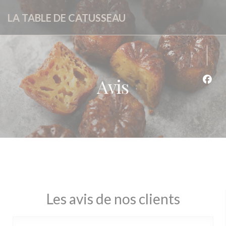
Personnalisation de vos choix en matière de cookies
LA TABLE DE CATUSSEAU
Avis
Face
Les avis de nos clients