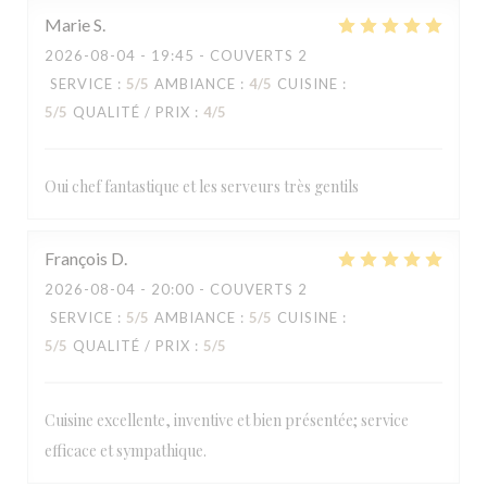
Marie
S
2026-08-04
- 19:45 - COUVERTS 2
SERVICE
:
5
/5
AMBIANCE
:
4
/5
CUISINE
:
5
/5
QUALITÉ / PRIX
:
4
/5
Oui chef fantastique et les serveurs très gentils
François
D
LA TABLE DE CATUSSEAU
2026-08-04
- 20:00 - COUVERTS 2
SERVICE
:
5
/5
AMBIANCE
:
5
/5
CUISINE
:
5
/5
QUALITÉ / PRIX
:
5
/5
Cuisine excellente, inventive et bien présentée; service
efficace et sympathique.