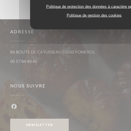
Politique de protection des données à caractère p
Politique de gestion des cookies
ADRESSE
((ouvre une nouvelle
86 ROUTE DE CATUSSEAU 33500 POMEROL
05 57 84 40 40
NOUS SUIVRE
Facebook ((ouvre une nouvelle fenêtre))
NEWSLETTER