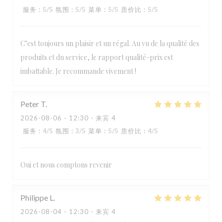
服务
:
5
/5
氛围
:
5
/5
菜单
:
5
/5
质价比
:
5
/5
C’est toujours un plaisir et un régal. Au vu de la qualité des
produits et du service, le rapport qualité-prix est
imbattable. Je recommande vivement !
Peter
T
2026-08-06
- 12:30 - 来宾 4
服务
:
4
/5
氛围
:
3
/5
菜单
:
5
/5
质价比
:
4
/5
Oui et nous comptons revenir
Philippe
L
2026-08-04
- 12:30 - 来宾 4