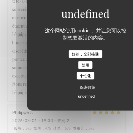
tête-à-tête et tout a été réuni pour faire de ce moment un
souvenir inoubliable. L'accueil était chaleureux, le service
irréprochable, attentif sans être envahissant, et les plats
étaient aussi beaux que délicieux. Un immense merci à toute
这个网站使用cookie， 并让您可以控
l'équipe qui a pris en compte ma demande d'apporter une
制想要激活的内容。
bougie sur le dessert. Tout a été fait avec beaucoup de
discrétion et d'élégance. Ce souci du détail et cette attention
好的，全部接受
portée aux clients font vraiment la différence. Nous nous
禁用
sommes sentis choyés du début à la fin. Une expérience
exceptionnelle que nous recommandons les yeux fermés.
个性化
Nous reviendrons avec grand plaisir. Encore merci à toute
保密政策
l'équipe pour cette magnifique soirée ! ⭐⭐⭐⭐⭐
undefined
Philippe
J
2026-08-01
- 19:30 - 来宾 2
服务
:
5
/5
氛围
:
4
/5
菜单
:
5
/5
质价比
:
5
/5