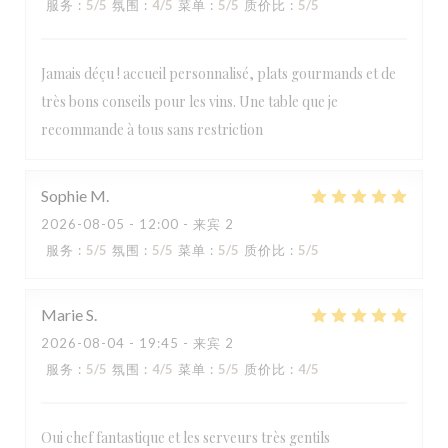
服务
:
5
/5
氛围
:
4
/5
菜单
:
5
/5
质价比
:
5
/5
Jamais déçu ! accueil personnalisé, plats gourmands et de
très bons conseils pour les vins. Une table que je
recommande à tous sans restriction
Sophie
M
2026-08-05
- 12:00 - 来宾 2
服务
:
5
/5
氛围
:
5
/5
菜单
:
5
/5
质价比
:
5
/5
Marie
S
2026-08-04
- 19:45 - 来宾 2
服务
:
5
/5
氛围
:
4
/5
菜单
:
5
/5
质价比
:
4
/5
Oui chef fantastique et les serveurs très gentils