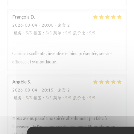
François
D
2026-08-04
- 20:00 - 来宾 2
LA TABLE DE CATUSSEAU
服务
:
5
/5
氛围
:
5
/5
菜单
:
5
/5
质价比
:
5
/5
Cuisine excellente, inventive et bien présentée; service
efficace et sympathique.
Angèle
S
2026-08-04
- 20:15 - 来宾 2
服务
:
5
/5
氛围
:
5
/5
菜单
:
5
/5
质价比
:
5
/5
Nous avons passé une soirée absolument parfaite à
l'occasion de l'anniversaire de mon mari. Nous étions en