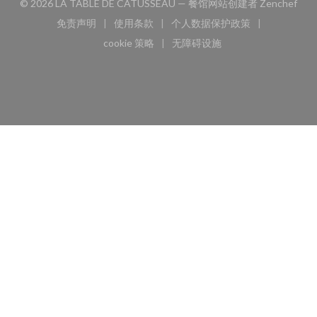
((
© 2026 LA TABLE DE CATUSSEAU — 餐馆网站创建者
Zenchef
免责声明
使用条款
个人数据保护政策
((在新窗口中打开))
((在新窗口中打开))
((在新窗口中打开))
cookie 策略
无障碍设施
((在新窗口中打开))
((在新窗口中打开))