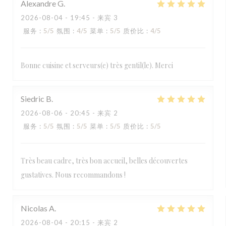
Alexandre
G
2026-08-04
- 19:45 - 来宾 3
服务
:
5
/5
氛围
:
4
/5
菜单
:
5
/5
质价比
:
4
/5
Bonne cuisine et serveurs(e) très gentil(le). Merci
Siedric
B
2026-08-06
- 20:45 - 来宾 2
服务
:
5
/5
氛围
:
5
/5
菜单
:
5
/5
质价比
:
5
/5
Très beau cadre, très bon accueil, belles découvertes
gustatives. Nous recommandons !
Nicolas
A
2026-08-04
- 20:15 - 来宾 2