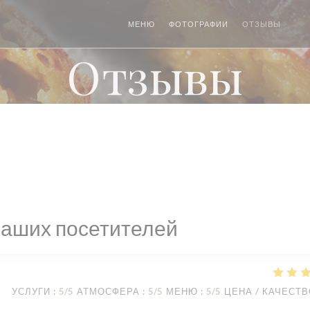
МЕНЮ
ФОТОГРАФИИ
ОТЗЫВЫ
((О
Отзывы
наших посетителей
УСЛУГИ
:
5
/5
АТМОСФЕРА
:
5
/5
МЕНЮ
:
5
/5
ЦЕНА / КАЧЕСТ