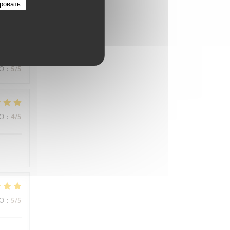
ровать
s
ВО
:
5
/5
ВО
:
4
/5
ВО
:
5
/5