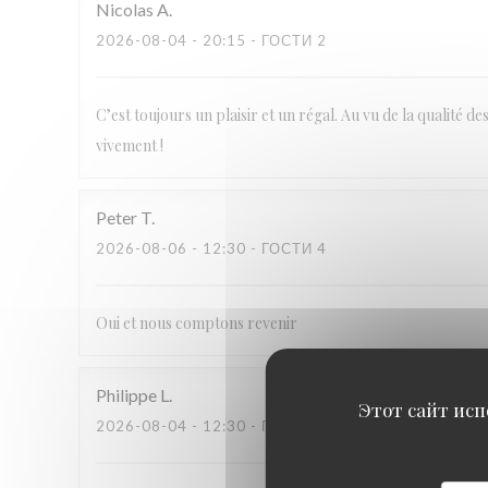
Nicolas
A
2026-08-04
- 20:15 - ГОСТИ 2
C’est toujours un plaisir et un régal. Au vu de la qualité 
vivement !
Peter
T
2026-08-06
- 12:30 - ГОСТИ 4
Oui et nous comptons revenir
Philippe
L
Этот сайт исп
2026-08-04
- 12:30 - ГОСТИ 4