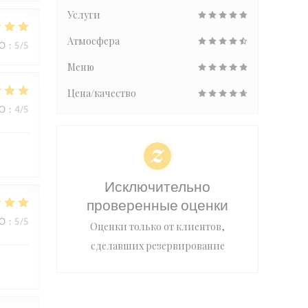
Услуги
Атмосфера
ВО
:
5
/5
Меню
Цена/качество
ВО
:
4
/5
Исключительно
проверенные оценки
ВО
:
5
/5
Оценки только от клиентов,
сделавших резервирование