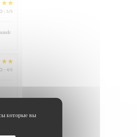
ВО
:
5
/5
mmande
ВО
:
4
/5
исы которые вы
ВО
:
5
/5