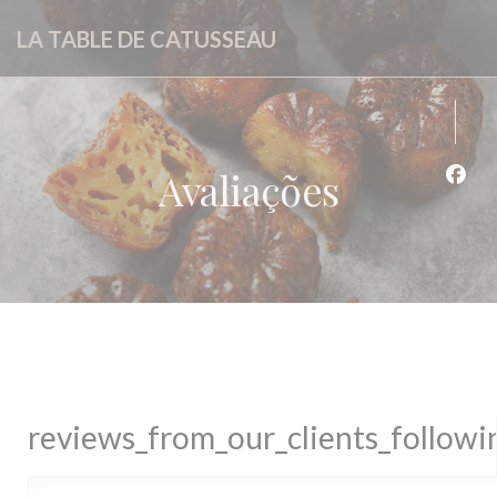
Painel de Gerenciamento de Cookies
LA TABLE DE CATUSSEAU
Avaliações
Face
reviews_from_our_clients_follow