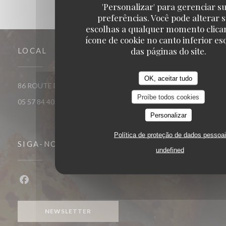
'Personalizar' para gerenciar s
preferências. Você pode alterar 
escolhas a qualquer momento clica
ícone de cookie no canto inferior e
das páginas do site.
LOCAL
OK, aceitar tudo
((abre numa nova jan
86 ROUTE DE CATUSSEAU 33500 POMEROL
Proíbe todos cookies
05 57 84 40 40
Personalizar
Política de proteção de dados pessoa
SIGA-NOS
undefined
Facebook ((abre numa nova janela))
NEWSLETTER