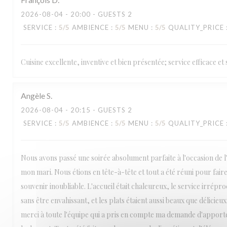
LA TABLE DE CATUSSEAU
2026-08-04
- 20:00 - GUESTS 2
SERVICE
:
5
/5
AMBIENCE
:
5
/5
MENU
:
5
/5
QUALITY_PRICE
Cuisine excellente, inventive et bien présentée; service efficace e
Angèle
S
2026-08-04
- 20:15 - GUESTS 2
SERVICE
:
5
/5
AMBIENCE
:
5
/5
MENU
:
5
/5
QUALITY_PRICE
Nous avons passé une soirée absolument parfaite à l'occasion de l
mon mari. Nous étions en tête-à-tête et tout a été réuni pour fai
souvenir inoubliable. L'accueil était chaleureux, le service irrépro
sans être envahissant, et les plats étaient aussi beaux que délicie
merci à toute l'équipe qui a pris en compte ma demande d'apport