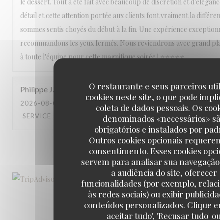
le dessert. Tout a été fait avec beaucoup de discrétion et d'éléganc
détail et cette attention portée aux clients font vraiment la différ
sommes sentis choyés du début à la fin. Une expérience exception
recommandons les yeux fermés. Nous reviendrons avec grand pla
à toute l'équipe pour cette magnifique soirée ! ⭐⭐⭐⭐⭐
O restaurante e seus parceiros uti
Philippe
J
cookies neste site, o que pode impli
2026-08-01
- 19:30 - GUESTS 2
coleta de dados pessoais. Os coo
SERVICE
:
5
/5
AMBIENCE
:
4
/5
MENU
:
5
/5
QUALITY_PRICE
denominados «necessários» s
obrigatórios e instalados por pad
Outros cookies opcionais requere
1
2
3
consentimento. Esses cookies opci
servem para analisar sua navegação
a audiência do site, oferecer
funcionalidades (por exemplo, relac
às redes sociais) ou exibir publicid
conteúdos personalizados. Clique e
aceitar tudo', 'Recusar tudo' o