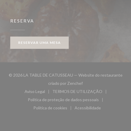
RESERVA
RESERVAR UMA MESA
© 2026 LA TABLE DE CATUSSEAU — Website do restaurante
((abre numa nova janela))
criado por
Zenchef
Aviso Legal
TERMOS DE UTILIZAÇÃO
((abre numa nova janela))
((abre numa nova janela))
Política de proteção de dados pessoais
((abre numa nova janela))
Política de cookies
Acessibilidade
((abre numa nova janela))
((abre numa nova janela)