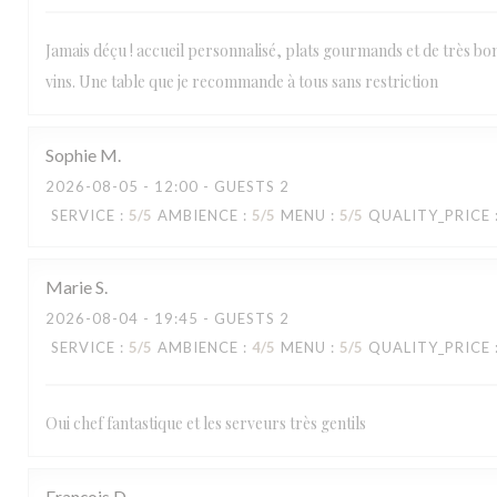
Jamais déçu ! accueil personnalisé, plats gourmands et de très bon
vins. Une table que je recommande à tous sans restriction
Sophie
M
2026-08-05
- 12:00 - GUESTS 2
SERVICE
:
5
/5
AMBIENCE
:
5
/5
MENU
:
5
/5
QUALITY_PRICE
Marie
S
2026-08-04
- 19:45 - GUESTS 2
SERVICE
:
5
/5
AMBIENCE
:
4
/5
MENU
:
5
/5
QUALITY_PRICE
Oui chef fantastique et les serveurs très gentils
François
D