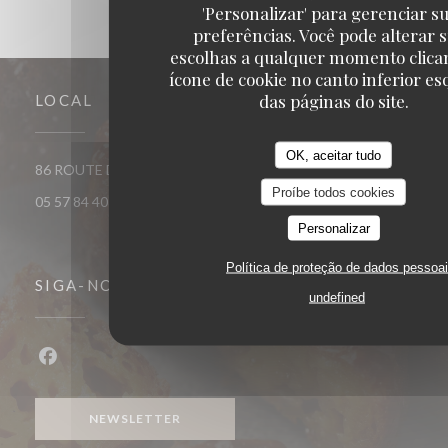
'Personalizar' para gerenciar s
preferências. Você pode alterar 
escolhas a qualquer momento clica
ícone de cookie no canto inferior e
das páginas do site.
LOCAL
OK, aceitar tudo
((abre numa nova jan
86 ROUTE DE CATUSSEAU 33500 POMEROL
Proíbe todos cookies
05 57 84 40 40
Personalizar
Política de proteção de dados pessoa
SIGA-NOS
undefined
Facebook ((abre numa nova janela))
NEWSLETTER