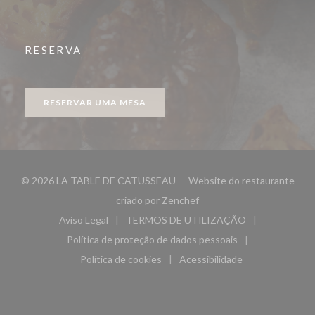
RESERVA
RESERVAR UMA MESA
© 2026 LA TABLE DE CATUSSEAU — Website do restaurante
((abre numa nova janela))
criado por
Zenchef
Aviso Legal
TERMOS DE UTILIZAÇÃO
((abre numa nova janela))
((abre numa nova janela))
Política de proteção de dados pessoais
((abre numa nova janela))
Política de cookies
Acessibilidade
((abre numa nova janela))
((abre numa nova janela)