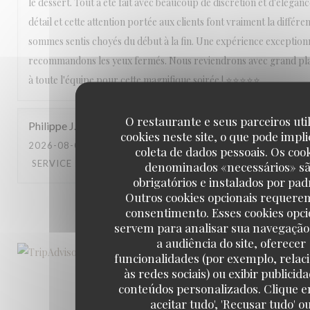
le dessert. Tout a été fait avec beaucoup de discrétion et d'éléganc
détail et cette attention portée aux clients font vraiment la différ
sommes sentis choyés du début à la fin. Une expérience exception
recommandons les yeux fermés. Nous reviendrons avec grand pla
à toute l'équipe pour cette magnifique soirée ! ⭐⭐⭐⭐⭐
O restaurante e seus parceiros uti
Philippe
J
cookies neste site, o que pode impli
2026-08-01
- 19:30 - GUESTS 2
coleta de dados pessoais. Os coo
SERVICE
:
5
/5
AMBIENCE
:
4
/5
MENU
:
5
/5
QUALITY_PRICE
denominados «necessários» s
obrigatórios e instalados por pad
Outros cookies opcionais requere
1
2
3
consentimento. Esses cookies opci
servem para analisar sua navegação
a audiência do site, oferecer
funcionalidades (por exemplo, relac
às redes sociais) ou exibir publicid
conteúdos personalizados. Clique e
aceitar tudo', 'Recusar tudo' o