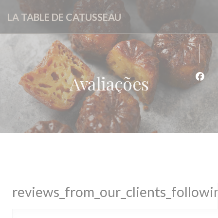
Painel de Gerenciamento de Cookies
LA TABLE DE CATUSSEAU
Avaliações
Face
reviews_from_our_clients_follow