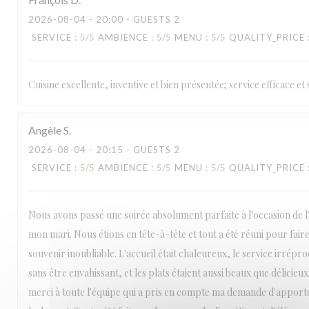
LA TABLE DE CATUSSEAU
2026-08-04
- 20:00 - GUESTS 2
SERVICE
:
5
/5
AMBIENCE
:
5
/5
MENU
:
5
/5
QUALITY_PRICE
Cuisine excellente, inventive et bien présentée; service efficace e
Angèle
S
2026-08-04
- 20:15 - GUESTS 2
SERVICE
:
5
/5
AMBIENCE
:
5
/5
MENU
:
5
/5
QUALITY_PRICE
Nous avons passé une soirée absolument parfaite à l'occasion de l
mon mari. Nous étions en tête-à-tête et tout a été réuni pour fai
souvenir inoubliable. L'accueil était chaleureux, le service irrépro
sans être envahissant, et les plats étaient aussi beaux que délicie
merci à toute l'équipe qui a pris en compte ma demande d'apport