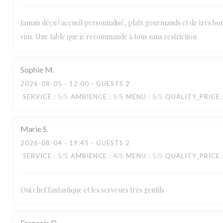
Jamais déçu ! accueil personnalisé, plats gourmands et de très bon
vins. Une table que je recommande à tous sans restriction
Sophie
M
2026-08-05
- 12:00 - GUESTS 2
SERVICE
:
5
/5
AMBIENCE
:
5
/5
MENU
:
5
/5
QUALITY_PRICE
Marie
S
2026-08-04
- 19:45 - GUESTS 2
SERVICE
:
5
/5
AMBIENCE
:
4
/5
MENU
:
5
/5
QUALITY_PRICE
Oui chef fantastique et les serveurs très gentils
François
D