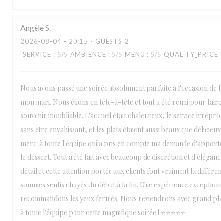
Angèle
S
2026-08-04
- 20:15 - GUESTS 2
SERVICE
:
5
/5
AMBIENCE
:
5
/5
MENU
:
5
/5
QUALITY_PRICE
Nous avons passé une soirée absolument parfaite à l'occasion de l
mon mari. Nous étions en tête-à-tête et tout a été réuni pour fai
souvenir inoubliable. L'accueil était chaleureux, le service irrépro
sans être envahissant, et les plats étaient aussi beaux que délicie
merci à toute l'équipe qui a pris en compte ma demande d'apport
le dessert. Tout a été fait avec beaucoup de discrétion et d'éléganc
détail et cette attention portée aux clients font vraiment la différ
sommes sentis choyés du début à la fin. Une expérience exception
recommandons les yeux fermés. Nous reviendrons avec grand pla
à toute l'équipe pour cette magnifique soirée ! ⭐⭐⭐⭐⭐