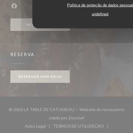
Política de proteção de dados pessoa
Facebook ((abre numa nova janela))
undefined
NEWSLETTER
RESERVA
RESERVAR UMA MESA
© 2026 LA TABLE DE CATUSSEAU — Website do restaurante
((abre numa nova janela))
criado por
Zenchef
Aviso Legal
TERMOS DE UTILIZAÇÃO
((abre numa nova janela))
((abre numa nova janela))