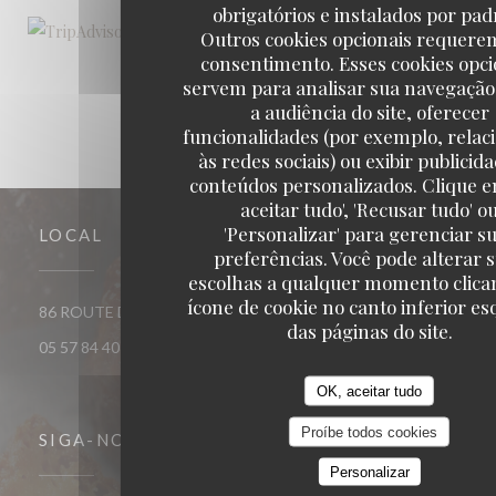
obrigatórios e instalados por pad
Outros cookies opcionais requere
consentimento. Esses cookies opci
servem para analisar sua navegação
a audiência do site, oferecer
funcionalidades (por exemplo, relac
às redes sociais) ou exibir publicid
conteúdos personalizados. Clique e
aceitar tudo', 'Recusar tudo' o
'Personalizar' para gerenciar s
LOCAL
preferências. Você pode alterar 
escolhas a qualquer momento clica
ícone de cookie no canto inferior e
((abre numa nova jan
86 ROUTE DE CATUSSEAU 33500 POMEROL
das páginas do site.
05 57 84 40 40
OK, aceitar tudo
Proíbe todos cookies
SIGA-NOS
Personalizar