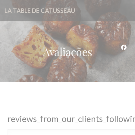
Painel de Gerenciamento de Cookies
LA TABLE DE CATUSSEAU
Avaliações
Face
reviews_from_our_clients_follow