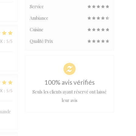
Service
Ambiance
Cuisine
Qualité/Prix
IX
:
5
/5
100% avis vérifiés
IX
:
5
/5
Seuls les clients ayant réservé ont laissé
leur avis
mmande