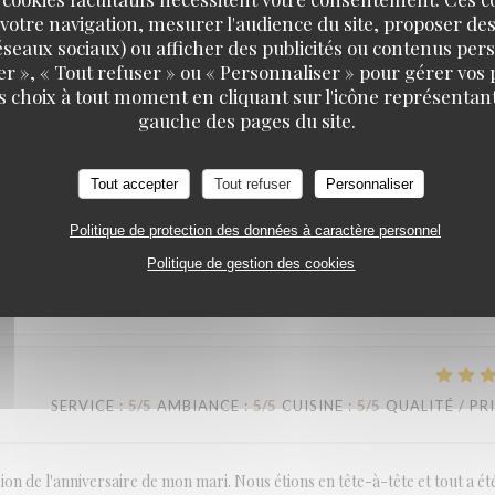
votre navigation, mesurer l'audience du site, proposer des
 réseaux sociaux) ou afficher des publicités ou contenus per
SERVICE
:
5
/5
AMBIANCE
:
4
/5
CUISINE
:
5
/5
QUALITÉ / PR
er », « Tout refuser » ou « Personnaliser » pour gérer vos
s choix à tout moment en cliquant sur l'icône représentant
LA TABLE DE CATUSSEAU
gauche des pages du site.
Tout accepter
Tout refuser
Personnaliser
SERVICE
:
5
/5
AMBIANCE
:
5
/5
CUISINE
:
5
/5
QUALITÉ / PR
Politique de protection des données à caractère personnel
Politique de gestion des cookies
ficace et sympathique.
SERVICE
:
5
/5
AMBIANCE
:
5
/5
CUISINE
:
5
/5
QUALITÉ / PR
on de l'anniversaire de mon mari. Nous étions en tête-à-tête et tout a ét