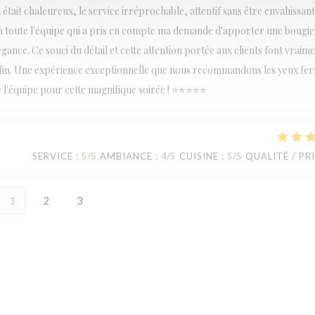
était chaleureux, le service irréprochable, attentif sans être envahissant,
 à toute l'équipe qui a pris en compte ma demande d'apporter une bougie 
égance. Ce souci du détail et cette attention portée aux clients font vraime
 fin. Une expérience exceptionnelle que nous recommandons les yeux fe
e l'équipe pour cette magnifique soirée ! ⭐⭐⭐⭐⭐
SERVICE
:
5
/5
AMBIANCE
:
4
/5
CUISINE
:
5
/5
QUALITÉ / PR
1
2
3