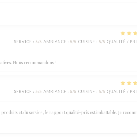
SERVICE
:
5
/5
AMBIANCE
:
5
/5
CUISINE
:
5
/5
QUALITÉ / PR
statives. Nous recommandons !
SERVICE
:
5
/5
AMBIANCE
:
5
/5
CUISINE
:
5
/5
QUALITÉ / PR
des produits et du service, le rapport qualité-prix est imbattable. Je reco