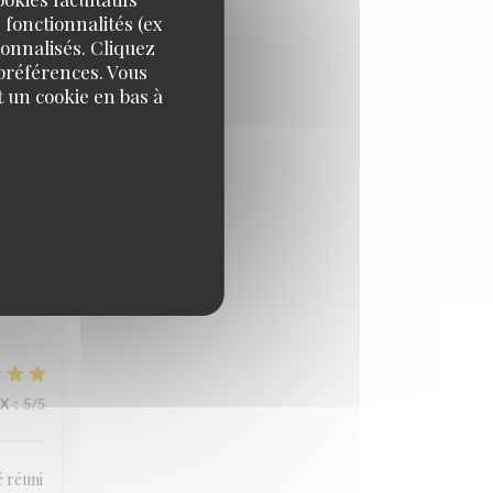
 fonctionnalités (ex
sonnalisés. Cliquez
IX
:
4
/5
 préférences. Vous
 un cookie en bas à
IX
:
5
/5
IX
:
5
/5
é réuni