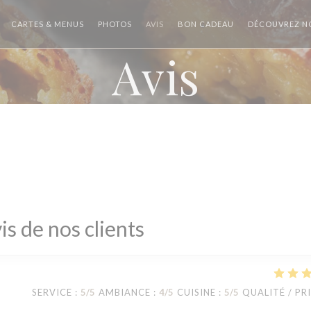
((OUVRE UNE NOU
CARTES & MENUS
PHOTOS
AVIS
BON CADEAU
DÉCOUVREZ NO
Avis
is de nos clients
SERVICE
:
5
/5
AMBIANCE
:
4
/5
CUISINE
:
5
/5
QUALITÉ / PR