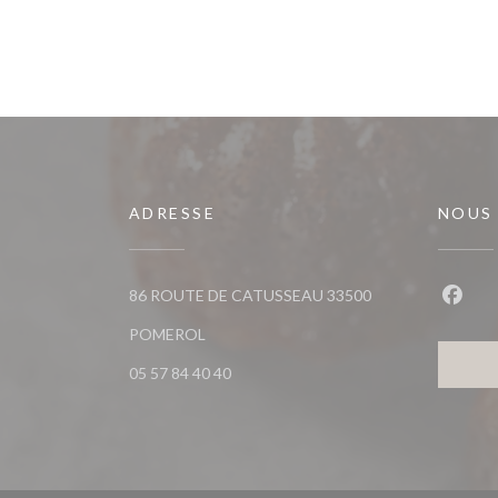
ADRESSE
NOUS
86 ROUTE DE CATUSSEAU 33500
Faceb
((ouvre une nouvelle fenêtre))
POMEROL
05 57 84 40 40