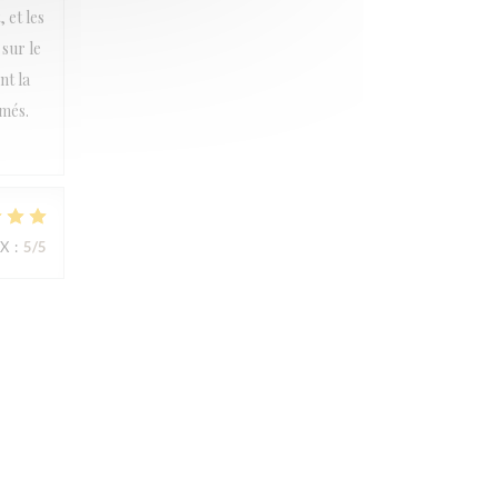
 et les
sur le
nt la
rmés.
IX
:
5
/5