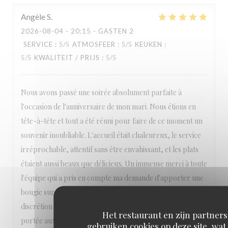
Angèle
S
2026-08-04
- 20:15 - GASTEN 2
SERVICE
:
5
/5
ATMOSFEER
:
5
/5
KEUKEN
:
5
/5
KWALITEIT / PRIJS
:
5
/5
Nous avons passé une soirée absolument parfaite à
l'occasion de l'anniversaire de mon mari. Nous étions en
tête-à-tête et tout a été réuni pour faire de ce moment un
souvenir inoubliable. L'accueil était chaleureux, le service
irréprochable, attentif sans être envahissant, et les plats
étaient aussi beaux que délicieux. Un immense merci à toute
l'équipe qui a pris en compte ma demande d'apporter une
bougie sur le dessert. Tout a été fait avec beaucoup de
discrétion et d'élégance. Ce souci du détail et cette attention
Het restaurant en zijn partners
portée aux clients font vraiment la différence. Nous nous
gebruiken cookies op deze site, wat