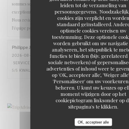
sommes sentis choyés du début à la fin. Une expérience
leiden tot de verzameling van
persoonsgegevens. 'Noodzakelijk
exceptionnelle que nous recommandons les yeux fermés.
cookies zijn verplicht en worde
Nous reviendrons avec grand plaisir. Encore merci à toute
standaard geïnstalleerd. Ander
l'équipe pour cette magnifique soirée ! ⭐⭐⭐⭐⭐
optionele cookies vereisen uw
toestemming. Deze optionele cook
worden gebruikt om uw navigatie 
Philippe
J
analyseren, het sitepubliek te met
functies te bieden (bijv. gerelateerd
2026-08-01
- 19:30 - GASTEN 2
sociale netwerken) of gepersonalis
SERVICE
:
5
/5
ATMOSFEER
:
4
/5
KEUKEN
:
advertenties of inhoud weer te geven
5
/5
KWALITEIT / PRIJS
:
5
/5
op 'OK, accepteer alle', 'Weiger alle'
'Personaliseer' om uw voorkeuren
beheren. U kunt uw keuzes op el
1
2
3
moment wijzigen door op het
cookiepictogram linksonder op d
sitepagina's te klikken.
OK, accepteer alle