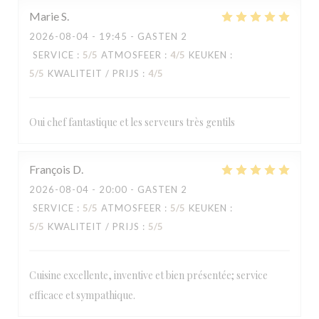
Marie
S
2026-08-04
- 19:45 - GASTEN 2
SERVICE
:
5
/5
ATMOSFEER
:
4
/5
KEUKEN
:
5
/5
KWALITEIT / PRIJS
:
4
/5
Oui chef fantastique et les serveurs très gentils
François
D
LA TABLE DE CATUSSEAU
2026-08-04
- 20:00 - GASTEN 2
SERVICE
:
5
/5
ATMOSFEER
:
5
/5
KEUKEN
:
5
/5
KWALITEIT / PRIJS
:
5
/5
Cuisine excellente, inventive et bien présentée; service
efficace et sympathique.