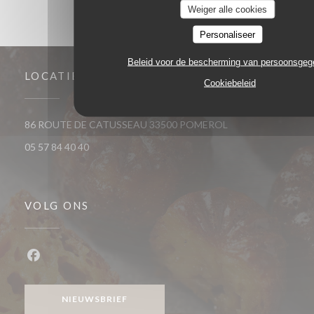
Weiger alle cookies
Personaliseer
Beleid voor de bescherming van persoonsge
LOCATIE
Cookiebeleid
((opent in een nieu
86 ROUTE DE CATUSSEAU 33500 POMEROL
05 57 84 40 40
VOLG ONS
Facebook ((opent in een nieuw venster))
NIEUWSBRIEF