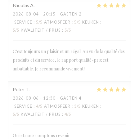
Nicolas
A
2026-08-04
- 20:15 - GASTEN 2
SERVICE
:
5
/5
ATMOSFEER
:
5
/5
KEUKEN
:
5
/5
KWALITEIT / PRIJS
:
5
/5
C’est toujours un plaisir et un régal. Au vu de la qualité des
produits et du service, le rapport qualité-prix est
imbattable. Je recommande vivement !
Peter
T
2026-08-06
- 12:30 - GASTEN 4
SERVICE
:
4
/5
ATMOSFEER
:
3
/5
KEUKEN
:
5
/5
KWALITEIT / PRIJS
:
4
/5
Oui et nous comptons revenir