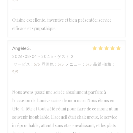
Cuisine excellente, inventive et bien présentée; service
efficace et sympathique.
Angèle
S
2026-08-04
- 20:15 - ゲスト 2
サービス
:
5
/5
雰囲気
:
5
/5
メニュー
:
5
/5
品質-価格
:
5
/5
Nous avons passé une soirée absolument parfaite à
l'occasion de l'anniversaire de mon mari. Nous étions en
tête-à-tête et tout a été réuni pour faire de ce moment un
souvenir inoubliable. L'accueil était chaleureux, le service
irréprochable, attentif sans être envahissant, et les plats