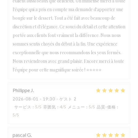
étaient aussi beaux que délicieux. Un immense merci à toute
l'équipe qui a pris en compte ma demande d'apporter une
bougie sur le dessert. Tout a été fait avec beaucoup de
discrétion et d'élégance. Ce souci du détail et cette attention
portée aux clients font vraiment la différence. Nous nous
sommes sentis choyés du début à la fin. Une expérience
exceptionnelle que nous recommandons les yeux fermés.
Nous reviendrons avec grand plaisir. Encore merci à toute
l'équipe pour cette magnifique soirée ! ⭐⭐⭐⭐⭐
Philippe
J
2026-08-01
- 19:30 - ゲスト 2
サービス
:
5
/5
雰囲気
:
4
/5
メニュー
:
5
/5
品質-価格
:
5
/5
pascal
G