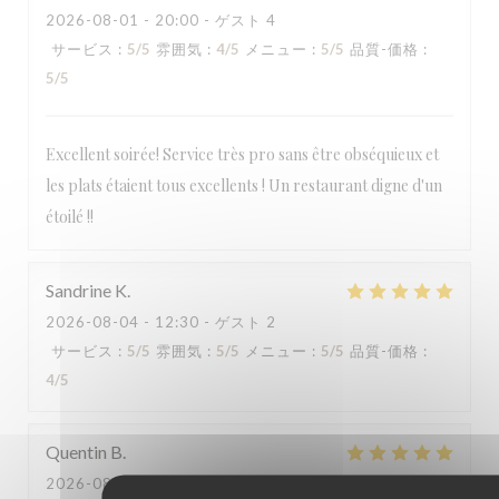
2026-08-01
- 20:00 - ゲスト 4
サービス
:
5
/5
雰囲気
:
4
/5
メニュー
:
5
/5
品質-価格
:
LA TABLE DE CATUSSEAU
5
/5
Excellent soirée! Service très pro sans être obséquieux et
les plats étaient tous excellents ! Un restaurant digne d'un
étoilé !!
Sandrine
K
2026-08-04
- 12:30 - ゲスト 2
サービス
:
5
/5
雰囲気
:
5
/5
メニュー
:
5
/5
品質-価格
:
4
/5
Quentin
B
2026-08-01
- 20:00 - ゲスト 5