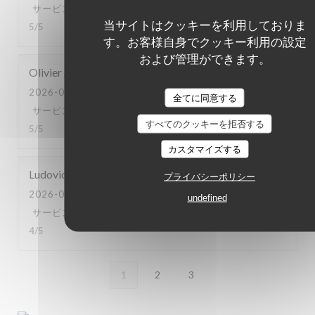
サービス
:
5
/5
雰囲気
:
5
/5
メニュー
:
5
/5
品質-価格
:
当サイトはクッキーを利用しておりま
5
/5
す。お客様自身でクッキー利用の設定
および管理ができます。
Olivier
A
2026-08-01
- 20:30 - ゲスト 4
全てに同意する
サービス
:
5
/5
雰囲気
:
5
/5
メニュー
:
5
/5
品質-価格
:
すべてのクッキーを拒否する
5
/5
カスタマイズする
Ludovic
S
プライバシーポリシー
2026-07-31
- 20:15 - ゲスト 2
undefined
サービス
:
5
/5
雰囲気
:
5
/5
メニュー
:
5
/5
品質-価格
:
4
/5
1
2
3