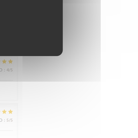
s
IO
:
5
/5
IO
:
4
/5
IO
:
5
/5