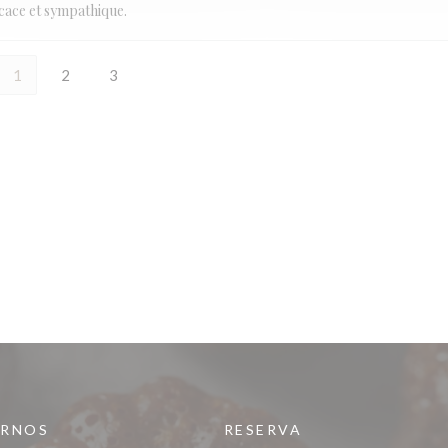
ficace et sympathique.
1
2
3
IRNOS
RESERVA