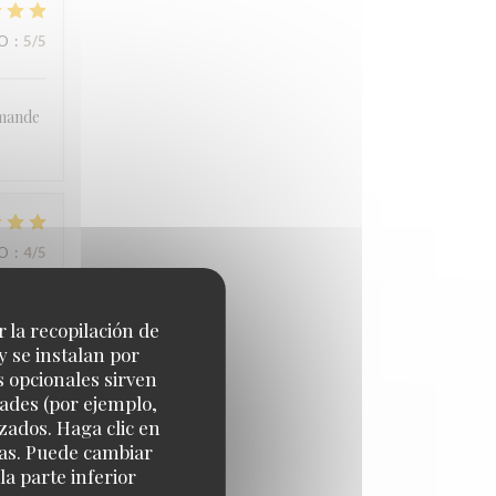
IO
:
5
/5
mmande
IO
:
4
/5
r la recopilación de
y se instalan por
s opcionales sirven
dades (por ejemplo,
zados. Haga clic en
IO
:
5
/5
cias. Puede cambiar
a parte inferior