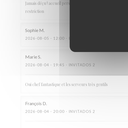
Jamais déçu ! accueil personnalisé, plats gourmands et de 
restriction
Sophie
M
2026-08-05
- 12:00 - INVITADOS 2
Marie
S
2026-08-04
- 19:45 - INVITADOS 2
Oui chef fantastique et les serveurs très gentils
François
D
2026-08-04
- 20:00 - INVITADOS 2