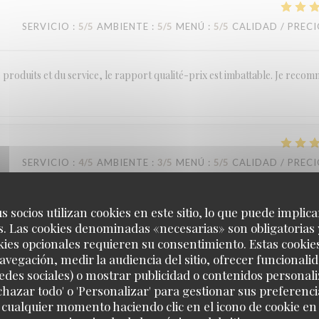
SERVICIO
:
5
/5
AMBIENTE
:
5
/5
MENÚ
:
5
/5
CALIDAD / PREC
des produits et du service, le rapport qualité-prix est imbattable. Je reco
SERVICIO
:
4
/5
AMBIENTE
:
3
/5
MENÚ
:
5
/5
CALIDAD / PREC
s socios utilizan cookies en este sitio, lo que puede implica
. Las cookies denominadas «necesarias» son obligatorias 
kies opcionales requieren su consentimiento. Estas cookie
avegación, medir la audiencia del sitio, ofrecer funcionali
edes sociales) o mostrar publicidad o contenidos personali
SERVICIO
:
5
/5
AMBIENTE
:
4
/5
MENÚ
:
5
/5
CALIDAD / PREC
echazar todo' o 'Personalizar' para gestionar sus preferen
 cualquier momento haciendo clic en el icono de cookie en l
LA TABLE DE CATUSSEAU