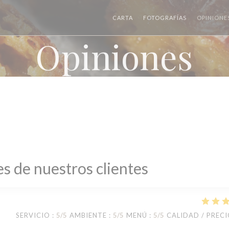
CARTA
FOTOGRAFÍAS
OPINIONE
Opiniones
s de nuestros clientes
SERVICIO
:
5
/5
AMBIENTE
:
5
/5
MENÚ
:
5
/5
CALIDAD / PREC