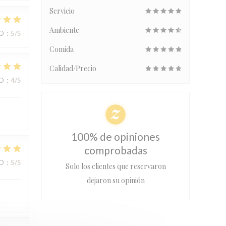
Servicio
Ambiente
IO
:
5
/5
Comida
Calidad/Precio
IO
:
4
/5
100% de opiniones
comprobadas
IO
:
5
/5
Solo los clientes que reservaron
dejaron su opinión