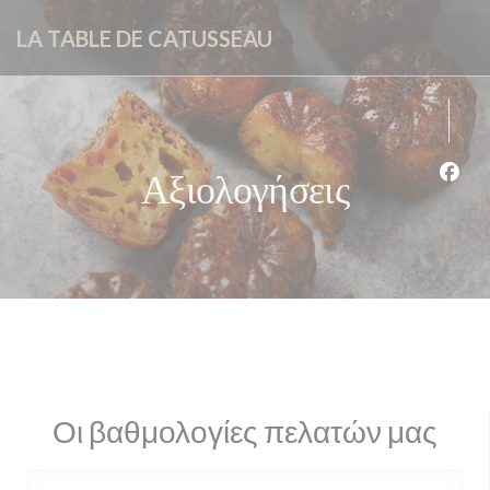
Πίνακας διαχείρισης "Μπισκότων" (Cookies)
LA TABLE DE CATUSSEAU
Αξιολογήσεις
Face
Οι βαθμολογίες πελατών μας