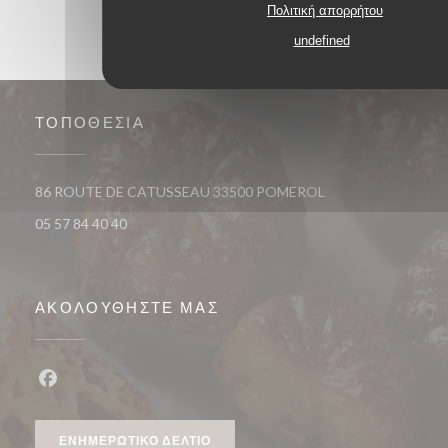
Πολιτική απορρήτου
undefined
ΤΟΠΟΘΕΣΊΑ
((ανοίγει σε νέο πα
86 ROUTE DE CATUSSEAU 33500 POMEROL
05 57 84 40 40
ΑΚΟΛΟΥΘΉΣΤΕ ΜΑΣ
Facebook ((ανοίγει σε νέο παράθυρο))
ΕΝΗΜΕΡΩΤΙΚΌ ΔΕΛΤΊΟ