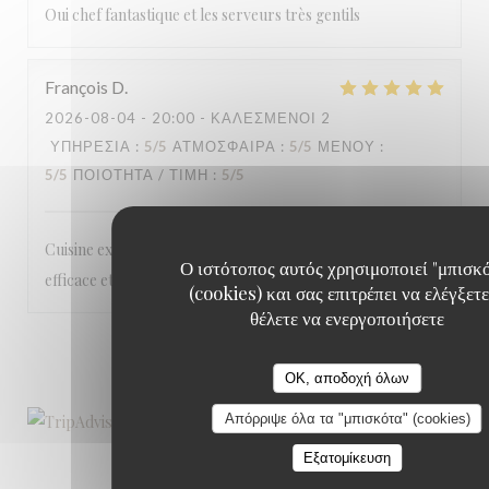
Oui chef fantastique et les serveurs très gentils
François
D
2026-08-04
- 20:00 - ΚΑΛΕΣΜΈΝΟΙ 2
ΥΠΗΡΕΣΊΑ
:
5
/5
ΑΤΜΌΣΦΑΙΡΑ
:
5
/5
ΜΕΝΟΎ
:
5
/5
ΠΟΙΌΤΗΤΑ / ΤΙΜΉ
:
5
/5
Cuisine excellente, inventive et bien présentée; service
Ο ιστότοπος αυτός χρησιμοποιεί "μπισκ
efficace et sympathique.
(cookies) και σας επιτρέπει να ελέγξετε
θέλετε να ενεργοποιήσετε
1
2
3
OK, αποδοχή όλων
Απόρριψε όλα τα "μπισκότα" (cookies)
Εξατομίκευση