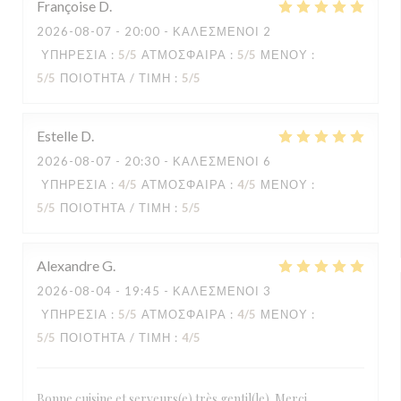
Françoise
D
2026-08-07
- 20:00 - ΚΑΛΕΣΜΈΝΟΙ 2
ΥΠΗΡΕΣΊΑ
:
5
/5
ΑΤΜΌΣΦΑΙΡΑ
:
5
/5
ΜΕΝΟΎ
:
5
/5
ΠΟΙΌΤΗΤΑ / ΤΙΜΉ
:
5
/5
Estelle
D
2026-08-07
- 20:30 - ΚΑΛΕΣΜΈΝΟΙ 6
ΥΠΗΡΕΣΊΑ
:
4
/5
ΑΤΜΌΣΦΑΙΡΑ
:
4
/5
ΜΕΝΟΎ
:
5
/5
ΠΟΙΌΤΗΤΑ / ΤΙΜΉ
:
5
/5
Alexandre
G
2026-08-04
- 19:45 - ΚΑΛΕΣΜΈΝΟΙ 3
ΥΠΗΡΕΣΊΑ
:
5
/5
ΑΤΜΌΣΦΑΙΡΑ
:
4
/5
ΜΕΝΟΎ
:
5
/5
ΠΟΙΌΤΗΤΑ / ΤΙΜΉ
:
4
/5
Bonne cuisine et serveurs(e) très gentil(le). Merci