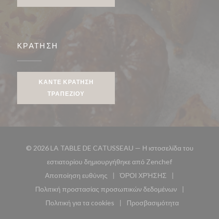
ΚΡΆΤΗΣΗ
ΚΆΝΤΕ ΚΡΆΤΗΣΗ
ΤΡΑΠΕΖΙΟΎ
© 2026 LA TABLE DE CATUSSEAU — Η ιστοσελίδα του
((ανοίγει σε νέ
εστιατορίου δημιουργήθηκε από
Zenchef
Αποποίηση ευθύνης
ΌΡΟΙ ΧΡΉΣΗΣ
((ανοίγει σε νέο παράθυρο))
((ανοίγει σε νέο παράθυ
Πολιτική προστασίας προσωπικών δεδομένων
((ανοίγει σε νέο παράθυρο))
Πολιτική για τα cookies
Προσβασιμότητα
((ανοίγει σε νέο παράθυρο))
((ανοίγει σε νέο παρά