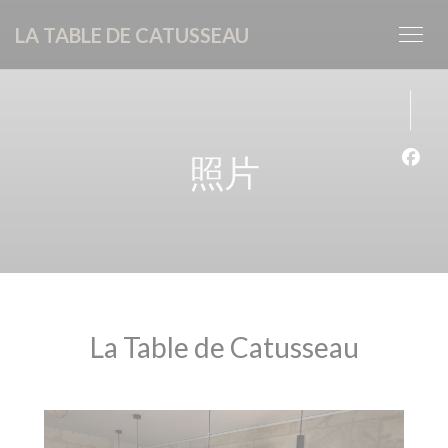
Cookie管理面板
LA TABLE DE CATUSSEAU
照片
Fac
La Table de Catusseau