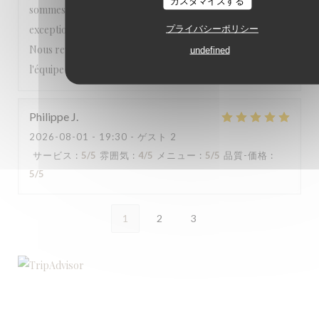
カスタマイズする
sommes sentis choyés du début à la fin. Une expérience
exceptionnelle que nous recommandons les yeux fermés.
プライバシーポリシー
Nous reviendrons avec grand plaisir. Encore merci à toute
undefined
l'équipe pour cette magnifique soirée ! ⭐⭐⭐⭐⭐
Philippe
J
2026-08-01
- 19:30 - ゲスト 2
サービス
:
5
/5
雰囲気
:
4
/5
メニュー
:
5
/5
品質-価格
:
5
/5
1
2
3