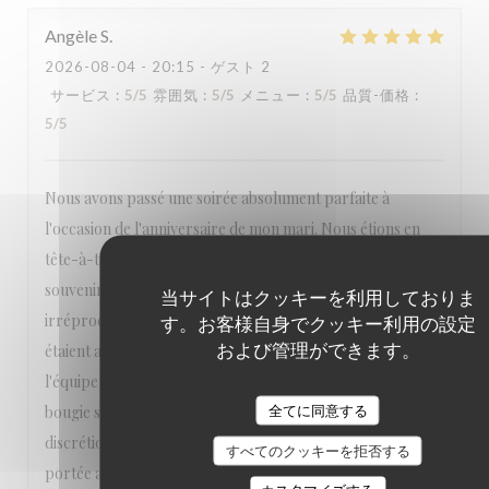
Angèle
S
2026-08-04
- 20:15 - ゲスト 2
サービス
:
5
/5
雰囲気
:
5
/5
メニュー
:
5
/5
品質-価格
:
5
/5
Nous avons passé une soirée absolument parfaite à
l'occasion de l'anniversaire de mon mari. Nous étions en
tête-à-tête et tout a été réuni pour faire de ce moment un
souvenir inoubliable. L'accueil était chaleureux, le service
当サイトはクッキーを利用しておりま
irréprochable, attentif sans être envahissant, et les plats
す。お客様自身でクッキー利用の設定
および管理ができます。
étaient aussi beaux que délicieux. Un immense merci à toute
l'équipe qui a pris en compte ma demande d'apporter une
bougie sur le dessert. Tout a été fait avec beaucoup de
全てに同意する
discrétion et d'élégance. Ce souci du détail et cette attention
すべてのクッキーを拒否する
portée aux clients font vraiment la différence. Nous nous