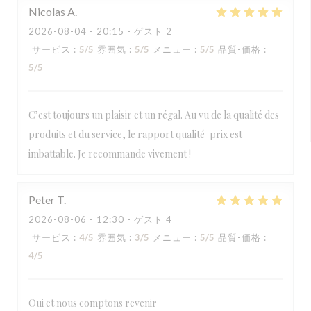
Nicolas
A
2026-08-04
- 20:15 - ゲスト 2
サービス
:
5
/5
雰囲気
:
5
/5
メニュー
:
5
/5
品質-価格
:
5
/5
C’est toujours un plaisir et un régal. Au vu de la qualité des
produits et du service, le rapport qualité-prix est
imbattable. Je recommande vivement !
Peter
T
2026-08-06
- 12:30 - ゲスト 4
サービス
:
4
/5
雰囲気
:
3
/5
メニュー
:
5
/5
品質-価格
:
4
/5
Oui et nous comptons revenir