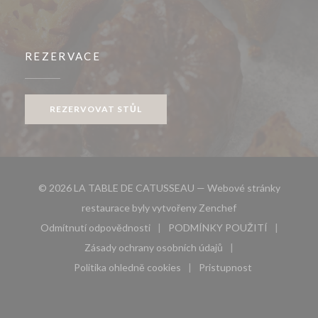
REZERVACE
REZERVOVAT STŮL
© 2026 LA TABLE DE CATUSSEAU — Webové stránky
((otevře se v nové
restaurace byly vytvořeny
Zenchef
Odmítnutí odpovědnosti
PODMÍNKY POUŽITÍ
((otevře se v novém okně))
((otevře se v novém 
Zásady ochrany osobních údajů
((otevře se v novém okně))
Politika ohledně cookies
Pristupnost
((otevře se v novém okně))
((otevře se v novém 