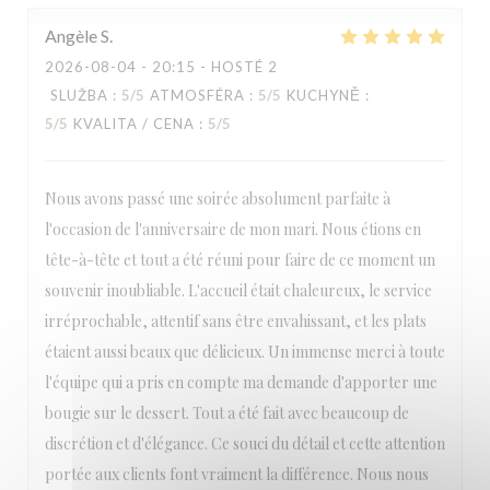
Angèle
S
2026-08-04
- 20:15 - HOSTÉ 2
SLUŽBA
:
5
/5
ATMOSFÉRA
:
5
/5
KUCHYNĚ
:
5
/5
KVALITA / CENA
:
5
/5
Nous avons passé une soirée absolument parfaite à
l'occasion de l'anniversaire de mon mari. Nous étions en
tête-à-tête et tout a été réuni pour faire de ce moment un
souvenir inoubliable. L'accueil était chaleureux, le service
irréprochable, attentif sans être envahissant, et les plats
étaient aussi beaux que délicieux. Un immense merci à toute
l'équipe qui a pris en compte ma demande d'apporter une
bougie sur le dessert. Tout a été fait avec beaucoup de
discrétion et d'élégance. Ce souci du détail et cette attention
portée aux clients font vraiment la différence. Nous nous