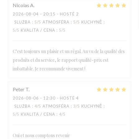
Nicolas
A
2026-08-04
- 20:15 - HOSTÉ 2
SLUŽBA
:
5
/5
ATMOSFÉRA
:
5
/5
KUCHYNĚ
:
5
/5
KVALITA / CENA
:
5
/5
C’est toujours un plaisir et un régal. Au vu de la qualité des
produits et du service, le rapport qualité-prix est
imbattable. Je recommande vivement !
Peter
T
2026-08-06
- 12:30 - HOSTÉ 4
SLUŽBA
:
4
/5
ATMOSFÉRA
:
3
/5
KUCHYNĚ
:
5
/5
KVALITA / CENA
:
4
/5
Oui et nous comptons revenir