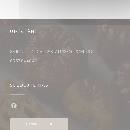
UMÍSTĚNÍ
((otevře se v novém
86 ROUTE DE CATUSSEAU 33500 POMEROL
05 57 84 40 40
SLEDUJTE NÁS
Facebook ((otevře se v novém okně))
NEWSLETTER