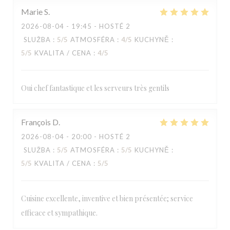
Marie
S
2026-08-04
- 19:45 - HOSTÉ 2
SLUŽBA
:
5
/5
ATMOSFÉRA
:
4
/5
KUCHYNĚ
:
5
/5
KVALITA / CENA
:
4
/5
Oui chef fantastique et les serveurs très gentils
François
D
LA TABLE DE CATUSSEAU
2026-08-04
- 20:00 - HOSTÉ 2
SLUŽBA
:
5
/5
ATMOSFÉRA
:
5
/5
KUCHYNĚ
:
5
/5
KVALITA / CENA
:
5
/5
Cuisine excellente, inventive et bien présentée; service
efficace et sympathique.