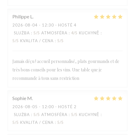
Philippe
L
2026-08-04
- 12:30 - HOSTÉ 4
SLUŽBA
:
5
/5
ATMOSFÉRA
:
4
/5
KUCHYNĚ
:
5
/5
KVALITA / CENA
:
5
/5
Jamais déçu ! accueil personnalisé, plats gourmands et de
très bons conseils pour les vins. Une table que je
recommande à tous sans restriction
Sophie
M
2026-08-05
- 12:00 - HOSTÉ 2
SLUŽBA
:
5
/5
ATMOSFÉRA
:
5
/5
KUCHYNĚ
:
5
/5
KVALITA / CENA
:
5
/5