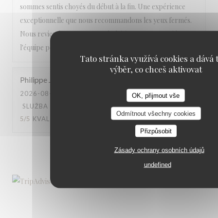
sommes sentis choyés du début à la fin. Une expérience
exceptionnelle que nous recommandons les yeux fermés.
Nous reviendrons avec grand plaisir. Encore merci à toute
l'équipe pour cette magnifique soirée ! ⭐⭐⭐⭐⭐
Tato stránka využívá cookies a dává t
výběr, co chceš aktivovat
Philippe
J
2026-08-01
- 19:30 - HOSTÉ 2
OK, přijmout vše
SLUŽBA
:
5
/5
ATMOSFÉRA
:
4
/5
KUCHYNĚ
:
Odmítnout všechny cookies
5
/5
KVALITA / CENA
:
5
/5
Přizpůsobit
1
2
3
Zásady ochrany osobních údajů
undefined