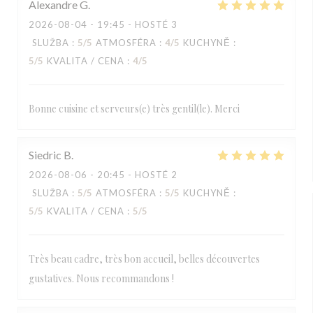
Alexandre
G
2026-08-04
- 19:45 - HOSTÉ 3
SLUŽBA
:
5
/5
ATMOSFÉRA
:
4
/5
KUCHYNĚ
:
5
/5
KVALITA / CENA
:
4
/5
Bonne cuisine et serveurs(e) très gentil(le). Merci
Siedric
B
2026-08-06
- 20:45 - HOSTÉ 2
SLUŽBA
:
5
/5
ATMOSFÉRA
:
5
/5
KUCHYNĚ
:
5
/5
KVALITA / CENA
:
5
/5
Très beau cadre, très bon accueil, belles découvertes
gustatives. Nous recommandons !