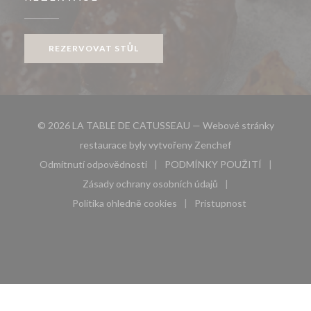
REZERVOVAT STŮL
© 2026 LA TABLE DE CATUSSEAU — Webové stránky
((otevře se v nové
restaurace byly vytvořeny
Zenchef
Odmítnutí odpovědnosti
PODMÍNKY POUŽITÍ
((otevře se v novém okně))
((otevře se v novém 
Zásady ochrany osobních údajů
((otevře se v novém okně))
Politika ohledně cookies
Pristupnost
((otevře se v novém okně))
((otevře se v novém 