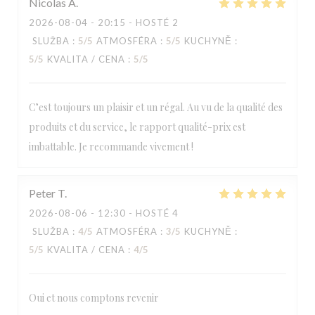
Nicolas
A
2026-08-04
- 20:15 - HOSTÉ 2
SLUŽBA
:
5
/5
ATMOSFÉRA
:
5
/5
KUCHYNĚ
:
5
/5
KVALITA / CENA
:
5
/5
C’est toujours un plaisir et un régal. Au vu de la qualité des
produits et du service, le rapport qualité-prix est
imbattable. Je recommande vivement !
Peter
T
2026-08-06
- 12:30 - HOSTÉ 4
SLUŽBA
:
4
/5
ATMOSFÉRA
:
3
/5
KUCHYNĚ
:
5
/5
KVALITA / CENA
:
4
/5
Oui et nous comptons revenir
LA TABLE DE CATUSSEAU