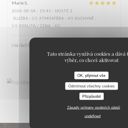
Marie
S
2026-08-04
- 19:45 - HOSTÉ 2
SLUŽBA
:
5
/5
ATMOSFÉRA
:
4
/5
KUCHYNĚ
:
5
/5
KVALITA / CENA
:
4
/5
Oui chef fantastique et les serveurs très gentils
Tato stránka využívá cookies a dává t
výběr, co chceš aktivovat
1
2
3
OK, přijmout vše
Odmítnout všechny cookies
Přizpůsobit
Zásady ochrany osobních údajů
undefined