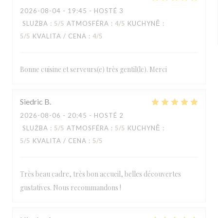
2026-08-04
- 19:45 - HOSTÉ 3
SLUŽBA
:
5
/5
ATMOSFÉRA
:
4
/5
KUCHYNĚ
:
5
/5
KVALITA / CENA
:
4
/5
Bonne cuisine et serveurs(e) très gentil(le). Merci
Siedric
B
2026-08-06
- 20:45 - HOSTÉ 2
SLUŽBA
:
5
/5
ATMOSFÉRA
:
5
/5
KUCHYNĚ
:
5
/5
KVALITA / CENA
:
5
/5
Très beau cadre, très bon accueil, belles découvertes
gustatives. Nous recommandons !