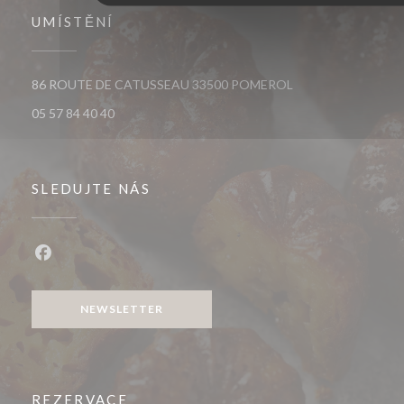
UMÍSTĚNÍ
((otevře se v novém
86 ROUTE DE CATUSSEAU 33500 POMEROL
05 57 84 40 40
SLEDUJTE NÁS
Facebook ((otevře se v novém okně))
NEWSLETTER
REZERVACE