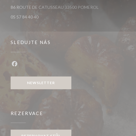
((otevře se v novém
86 ROUTE DE CATUSSEAU 33500 POMEROL
05 57 84 40 40
SLEDUJTE NÁS
Facebook ((otevře se v novém okně))
NEWSLETTER
REZERVACE
REZERVOVAT STŮL