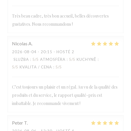
Très beau cadre, très bon accueil, belles découvertes
gustatives. Nous recommandons !
Nicolas
A
2026-08-04
- 20:15 - HOSTÉ 2
SLUŽBA
:
5
/5
ATMOSFÉRA
:
5
/5
KUCHYNĚ
:
5
/5
KVALITA / CENA
:
5
/5
C’est toujours un plaisir et un régal. Au vu de la qualité des
produits et du service, le rapport qualité-prix est
imbattable. Je recommande vivement !
LA TABLE DE CATUSSEAU
Peter
T