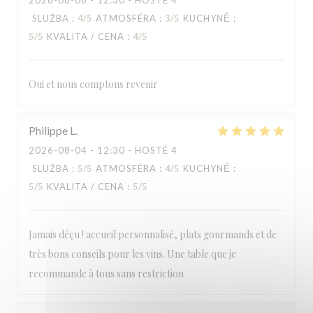
2026-08-06
- 12:30 - HOSTÉ 4
SLUŽBA
:
4
/5
ATMOSFÉRA
:
3
/5
KUCHYNĚ
:
5
/5
KVALITA / CENA
:
4
/5
Oui et nous comptons revenir
Philippe
L
2026-08-04
- 12:30 - HOSTÉ 4
SLUŽBA
:
5
/5
ATMOSFÉRA
:
4
/5
KUCHYNĚ
:
5
/5
KVALITA / CENA
:
5
/5
Jamais déçu ! accueil personnalisé, plats gourmands et de
très bons conseils pour les vins. Une table que je
recommande à tous sans restriction