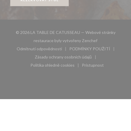
© 2026 LA TABLE DE CATUSSEAU — Webové stránky
((otevře se v nové
restaurace byly vytvořeny
Zenchef
Odmítnutí odpovědnosti
PODMÍNKY POUŽITÍ
((otevře se v novém okně))
((otevře se v novém 
Zásady ochrany osobních údajů
((otevře se v novém okně))
Politika ohledně cookies
Pristupnost
((otevře se v novém okně))
((otevře se v novém 