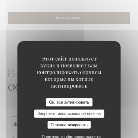
Этот сайт использует
кукис и позволяет вам
LA TABLE DE CATUSSEAU
BISTRONOMY
контролировать сервисы
POMEROL
которые вы хотите
Общая информация
активировать
LA TABLE DE CATUSSEAU
Ок, все активировать
КУХНЯ
Запретить использование cookies
Bistronomique
Персонализировать
Политика конфиденциальности