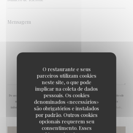
O restaurante e seus
parceiros utilizam cookies
neste site, o que pode
implicar na coleta de dados
pessoais. Os cookies
De acordo com a legislação de proteção de dados, tem o direito de se opor a comunicações de
denominados «necessários»
marketing. Pode registar-se na Lista Robinson através de
robinson.pt
. Para mais
são obrigatórios e instalados
informações sobre o tratamento dos seus dados, consulte a nossa
política de privacidade
.
por padrão. Outros cookies
opcionais requerem seu
consentimento. Esses