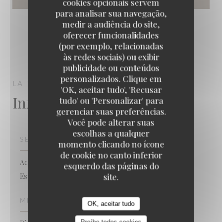
cookies opcionais servem
para analisar sua navegação,
medir a audiência do site,
oferecer funcionalidades
(por exemplo, relacionadas
às redes sociais) ou exibir
publicidade ou conteúdos
personalizados. Clique em
LA TABLE DE CATUSSEAU
LA TABLE DE CATUSSEAU
POMEROL
'OK, aceitar tudo', 'Recusar
Informações gerais
tudo' ou 'Personalizar' para
gerenciar suas preferências.
Você pode alterar suas
escolhas a qualquer
SERVIÇOS
momento clicando no ícone
de cookie no canto inferior
Acesso para pessoas com mobilidade reduzida,
esquerdo das páginas do
Esplanada
site.
MÉTODOS DE PAGAMENTO
OK, aceitar tudo