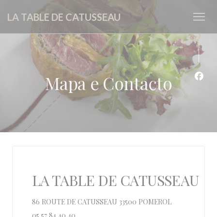
Painel de Gerenciamento de Cookies
LA TABLE DE CATUSSEAU
Mapa e Contacto
Face
LA TABLE DE CATUSSEAU
((abre numa no
86 ROUTE DE CATUSSEAU 33500 POMEROL
05 57 84 40 40