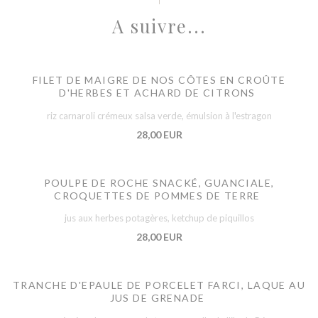
A suivre...
FILET DE MAIGRE DE NOS CÔTES EN CROÛTE
D'HERBES ET ACHARD DE CITRONS
riz carnaroli crémeux salsa verde, émulsion à l'estragon
28,00 EUR
POULPE DE ROCHE SNACKÉ, GUANCIALE,
CROQUETTES DE POMMES DE TERRE
jus aux herbes potagères, ketchup de piquillos
28,00 EUR
TRANCHE D'EPAULE DE PORCELET FARCI, LAQUE AU
JUS DE GRENADE