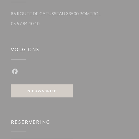
((opent in een nieu
86 ROUTE DE CATUSSEAU 33500 POMEROL
05 57 84 40 40
VOLG ONS
Facebook ((opent in een nieuw venster))
NIEUWSBRIEF
RESERVERING