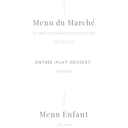
Menu du Marché
Le midi en semaine, hors jours feriés
30,00 EUR
ENTRÉE /PLAT /DESSERT
à l'ardoise
Menu Enfant
- de 12ans