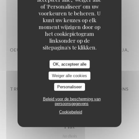
of 'Personaliseer' om uw
voorkeuren te beheren. U
Entrée
kunt uw keuzes op elk
moment wijzigen door op
au choix
het cookiepictogram
linksonder op de
sitepagina's te klikken.
OEUF TIÈDE , CHAMPIGNONS MARINÉS AU SOJA,
DASHI ET HUILE FUMÉE
OK, accepteer alle
speck au genièvre, petits croutons au paprika
Weiger alle cookies
Personaliseer
TRUITE DE BAÏGORRY, MOELLEUX DE POIVRONS
JAUNES ET AVOCAT
Beleid voor de bescherming van
persoonsgegevens
pickles de concombre
Cookiebeleid
Plat
Au choix