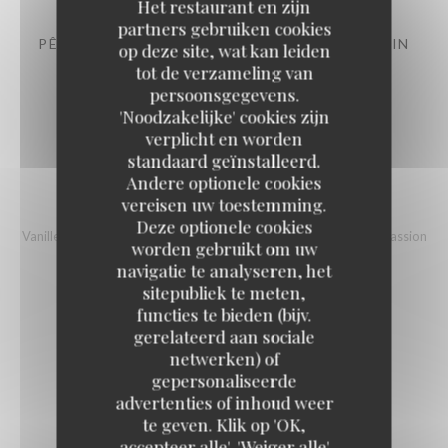
Het restaurant en zijn
partners gebruiken cookies
PÊCHE BLANCHE DES "TROIS VERGERS" AU VIN
op deze site, wat kan leiden
ROUGE INFUSÉ AU TIMUT
tot de verzameling van
persoonsgegevens.
crémeux vanille, madeleine au miel, granité bordelais
'Noodzakelijke' cookies zijn
14,00 EUR
verplicht en worden
standaard geïnstalleerd.
Andere optionele cookies
GLACES ET SORBETS MAISON
vereisen uw toestemming.
2 boules
Deze optionele cookies
Vanille /chocolat /mandarine /fraise /citron/framboise/bulgare/passion
worden gebruikt om uw
9,00 EUR
navigatie te analyseren, het
sitepubliek te meten,
functies te bieden (bijv.
gerelateerd aan sociale
netwerken) of
gepersonaliseerde
Menu Catusseau
advertenties of inhoud weer
LA TABLE DE CATUSSEAU
te geven. Klik op 'OK,
accepteer alle', 'Weiger alle'
48,00 EUR