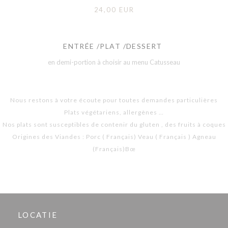
24,00 EUR
ENTRÉE /PLAT /DESSERT
en demi-portion à choisir au menu Catusseau
Nous restons à votre écoute pour toutes demandes particulières
Plats végétariens, allergènes …
Nos plats sont susceptibles de contenir du gluten , des fruits à coques
Origines des Viandes : Porc ( Français) Veau ( Français ) Agneau
(Français)Bœ
LOCATIE