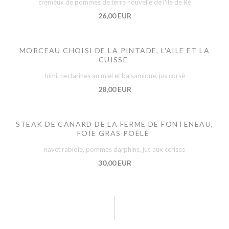
créméux de pommes de terre nouvelle de l'ile de Ré
26,00 EUR
MORCEAU CHOISI DE LA PINTADE, L'AILE ET LA
CUISSE
bimi, nectarines au miel et balsamique, jus corsé
28,00 EUR
STEAK DE CANARD DE LA FERME DE FONTENEAU,
FOIE GRAS POÉLÉ
navet rabiole, pommes darphins, jus aux cerises
30,00 EUR