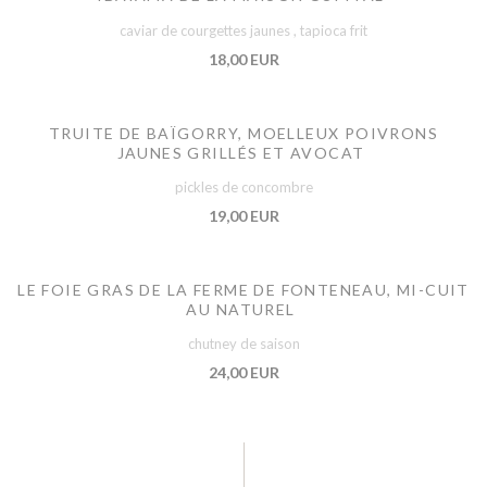
caviar de courgettes jaunes , tapioca frit
18,00 EUR
TRUITE DE BAÏGORRY, MOELLEUX POIVRONS
JAUNES GRILLÉS ET AVOCAT
pickles de concombre
19,00 EUR
LE FOIE GRAS DE LA FERME DE FONTENEAU, MI-CUIT
AU NATUREL
chutney de saison
24,00 EUR