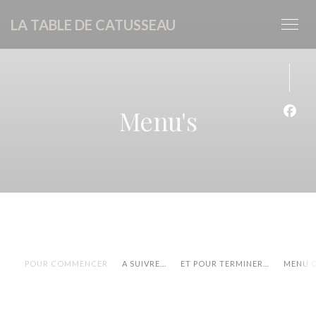
Cookies beheer paneel
LA TABLE DE CATUSSEAU
Menu's
Face
POUR COMMENCER
A SUIVRE...
ET POUR TERMINER…
MENU 