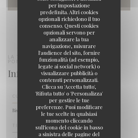
per impostazione
predefinita. Altri cookies
opzionali richiedono il tuo
consenso. Questi cookies
opzionali servono per
analizzare la tua
navigazione, misurare
l'audience del sito, fornire
LA TABLE DE CATUSSEAU
BISTRONOMIE
funzionalità (ad esempio,
POMEROL
legate ai social network) o
Informazioni pratiche
visualizzare pubblicità o
LA TABLE DE CATUSSEAU
contenuti personalizzati.
Clicca su 'Accetta tutto',
'Rifiuta tutto' o 'Personalizza'
CUCINA
per gestire le tue
preferenze. Puoi modificare
Bistronomique
le tue scelte in qualsiasi
momento cliccando
TIPOLOGIA
sull'icona del cookie in basso
a sinistra delle pagine del