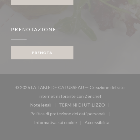
PRENOTAZIONE
PRENOTA
© 2026 LA TABLE DE CATUSSEAU — Creazione del sito
((apre una nuova fin
internet ristorante con
Zenchef
Note legali
TERMINI DI UTILIZZO
((apre una nuova finestra))
((apre una nuova finestra))
Politica di protezione dei dati personali
((apre una nuova finestra))
Informativa sui cookie
Accessibilita
((apre una nuova finestra))
((apre una nuova finest