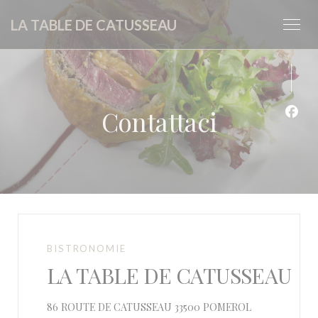
Personalizzazione delle tue scelte sui cookie
LA TABLE DE CATUSSEAU
Contattaci
Face
BISTRONOMIE
LA TABLE DE CATUSSEAU
((apre una nuov
86 ROUTE DE CATUSSEAU 33500 POMEROL