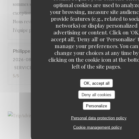
sommes sentis choyés du début à la fin. Une expérience
optional cookies are used to analyz
your browsing, measure site audienc
exceptionnelle que nous recommandons les yeux fermés.
provide features (e.g., related to soci
Nous reviendrons avec grand plaisir. Encore merci à toute
networks) or display personalized
l'équipe pour cette magnifique soirée ! ⭐⭐⭐⭐⭐
advertising or content. Click on 'OK
accept all', 'Deny all' or 'Personalize' 
manage your preferences. You can
Philippe
J
change your choices at any time by
clicking on the cookie icon at the bot
2026-08-01
- 19:30 - GUESTS 2
left of the site pages.
SERVICE
:
5
/5
AMBIANCE
:
4
/5
FOOD
:
5
/5
VALUE
:
5
/5
OK, accept all
Deny all cookies
1
2
3
Personalize
Personal data protection policy
Cookie management policy