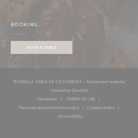
BOOKING
BOOK A TABLE
© 2026 LA TABLE DE CATUSSEAU — Restaurant website
((opens in a new window))
created by
Zenchef
Disclaimer
TERMS OF USE
((opens in a new window))
((opens in a new window))
Personal data protection policy
Cookies policy
((opens in a new window))
((opens in a new 
Accessibility
((opens in a new window))