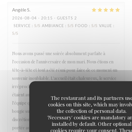
Angèle
S
2026-08-04
- 20:15 - GUESTS 2
SERVICE
:
5
/5
AMBIANCE
:
5
/5
FOOD
:
5
/5
VALUE
:
5
/5
Nous avons passé une soirée absolument parfaite à
l'occasion de l'anniversaire de mon mari. Nous étions en
tête-à-tête et tout a été réuni pour faire de ce moment un
souvenir inoubliable. L'accueil était chaleureux, le service
irréprochable, attentif sans être envahissant, et les plats
étaient aussi beaux que délicieux. Un immense merci à toute
The restaurant and its partners us
l'équipe qui a pris en compte ma demande d'apporter une
cookies on this site, which may invol
the collection of personal data.
bougie sur le dessert. Tout a été fait avec beaucoup de
'Necessary' cookies are mandatory a
discrétion et d'élégance. Ce souci du détail et cette attention
installed by default. Other optional
portée aux clients font vraiment la différence. Nous nous
cookies require your consent. Thes