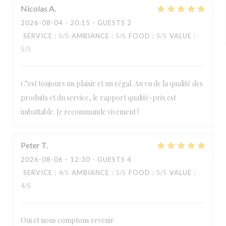
Nicolas
A
2026-08-04
- 20:15 - GUESTS 2
SERVICE
:
5
/5
AMBIANCE
:
5
/5
FOOD
:
5
/5
VALUE
:
5
/5
C’est toujours un plaisir et un régal. Au vu de la qualité des
produits et du service, le rapport qualité-prix est
imbattable. Je recommande vivement !
Peter
T
2026-08-06
- 12:30 - GUESTS 4
SERVICE
:
4
/5
AMBIANCE
:
3
/5
FOOD
:
5
/5
VALUE
:
4
/5
Oui et nous comptons revenir