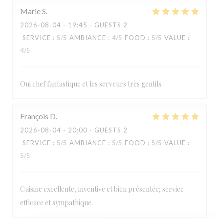
Marie
S
2026-08-04
- 19:45 - GUESTS 2
SERVICE
:
5
/5
AMBIANCE
:
4
/5
FOOD
:
5
/5
VALUE
:
4
/5
Oui chef fantastique et les serveurs très gentils
François
D
LA TABLE DE CATUSSEAU
2026-08-04
- 20:00 - GUESTS 2
SERVICE
:
5
/5
AMBIANCE
:
5
/5
FOOD
:
5
/5
VALUE
:
5
/5
Cuisine excellente, inventive et bien présentée; service
efficace et sympathique.