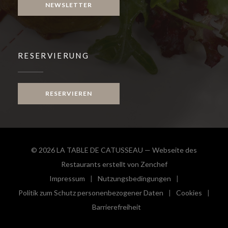
NEWSLETTER
RESERVIERUNG
RESERVIEREN
© 2026 LA TABLE DE CATUSSEAU — Webseite des
((öffnet ein neues 
Restaurants erstellt von
Zenchef
Impressum
Nutzungsbedingungen
((öffnet ein neues Fenster))
((öffnet ein neues Fenster))
Politik zum Schutz personenbezogener Daten
Cookies
((öffnet ein neues Fenster))
((öffnet e
Barrierefreiheit
((öffnet ein neues Fenster))