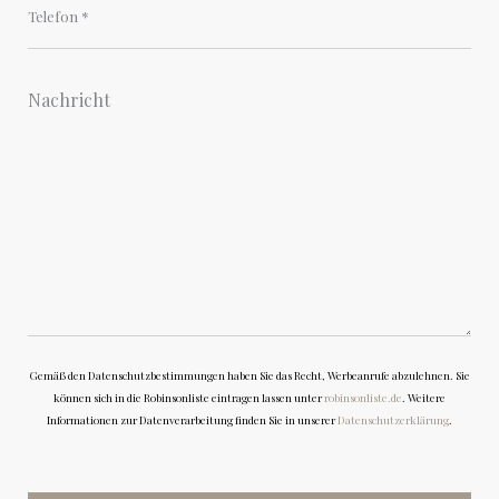
Gemäß den Datenschutzbestimmungen haben Sie das Recht, Werbeanrufe abzulehnen. Sie
können sich in die Robinsonliste eintragen lassen unter
robinsonliste.de
. Weitere
Informationen zur Datenverarbeitung finden Sie in unserer
Datenschutzerklärung
.